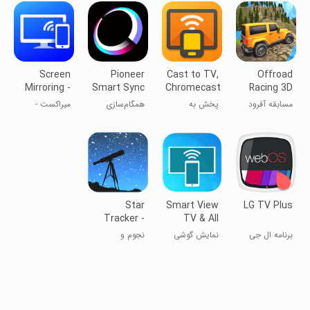
Screen
Pioneer
Cast to TV,
Offroad
Mirroring -
Smart Sync
Chromecast
Racing 3D
TV
& Roku
مسابقه آفرود
پخش به
همگام‌سازی
میراکست -
Miracast
3D
تلویزیون،
هوشمند پیشرو
نمایش صفحه
Chromecast
گوشی روی
و Roku
تلویزیون
Star
Smart View
LG TV Plus
Tracker -
TV & All
Mobile Sky
Share Cast
برنامه ال جی
نمایش گوشی
نجوم و
Map
تلویزیون
روی تلویزیون
مشاهده آنلاین
آسمان