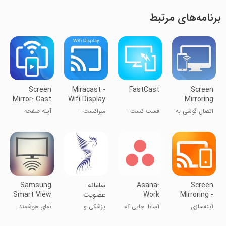
برنامه‌های مرتبط
Screen
Miracast -
FastCast
Screen
Mirror: Cast
Wifi Display
Mirroring
to TV
Cast to TV
اتصال گوشی به
فست کست -
میراکست -
آینه صفحه
تلویزیون
نمایش صفحه
نمایش گوشی
نمایش: پخش
گوشی روی
روی تلویزیون
به تلویزیون
تلویزیون
Screen
Asana:
سامانه
Samsung
Mirroring -
Work
عضویت
Smart View
Miracast
Management
صدور شماره
آینه‌سازی
آسانا: جایی که
پزشکی و
نمای هوشمند
نظام پزشکی
صفحه -
کار به هم وصل
سلامت
سامسونگ
میراکست
می‌شود