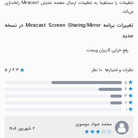
تنظیمات را مستقیماً به تنظیمات ارسال صفحه نمایش Miracast راه‌اندازی
می‌کند.
تغییرات برنامه Miracast Screen Sharing/Mirror در نسخه
جدید
رفع خرابی کاربران ویجت.
نظرات و امتیازها
۱۰ نظر
۴.۳ از ۵
۵
۴
۳
۲
۱
محمد جواد موسوی
٢ شهریور ١٤٠٤
☆☆★★★