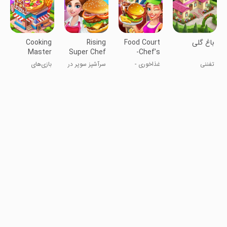
‏‏‏باغ گلی
Food Court
Rising
Cooking
Master
Super Chef
-Chef’s
Adventure
- Cook Fast
Restaurant
تفننی
غذاخوری -
سرآشپز سوپر در
بازی‌های
Games
رستوران سرآشپز
حال صعود -
ماجراجویی
سریع بپزید
آشپزی مستر