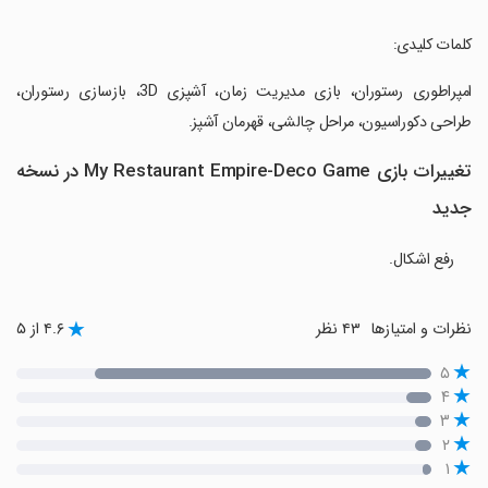
‏کلمات کلیدی:
‏امپراطوری رستوران، بازی مدیریت زمان، آشپزی 3D، بازسازی رستوران،
طراحی دکوراسیون، مراحل چالشی، قهرمان آشپز.
تغییرات بازی My Restaurant Empire-Deco Game در نسخه
جدید
رفع اشکال.
نظرات و امتیازها
۴۳ نظر
۴.۶ از ۵
۵
۴
۳
۲
۱