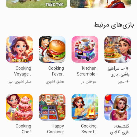
بازی‌های مرتبط
‏‏‏‏‏‏‏‏👩‍🍳 سرآشپز
Kitchen
Cooking
Cooking
باشی: بازی
Scramble:
Fever:
Voyage :
ایرانی آشپزی
Cooking
Restaurant
Cook &
👩‍🍳بپز،
سوختن در
عشق آشپزی
سفر آشپزی: بپز
Travel
Game
Game
🍔
بدرخش،
آشپزخانه
و سفر کن
قهرمان شو
‏گلشیفته:
Cooking
Happy
Cooking
بازی آفلاین
Sweet :
Cooking:
Chef