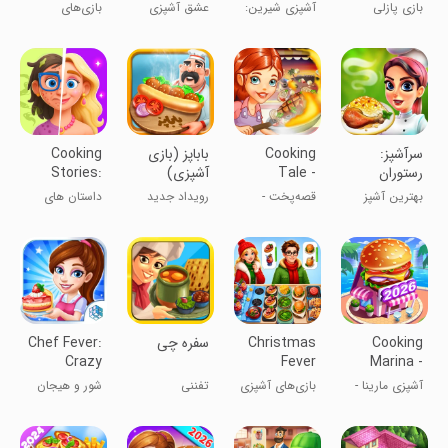
فکری و
Home
2024 Chef
Restaurant
بازی پازلی
آشپزی شیرین:
عشق آشپزی
بازی‌های
جورچین
Design
Fever
Games
رومانتیک
طراحی خانه
رستوران سرآشپز
سرآشپز:
Cooking
باباپز (بازی
Cooking
رستوران
Tale -
آشپزی)
Stories:
ایرانی
Kitchen
Fun cafe
بهترین آشپز
قصه‌پخت -
رویداد جدید
داستان های
game
Games
شهر شو!
بازی‌های آشپزی
جشنواره غذا
آشپزی
Cooking
Christmas
‏‏‏‏‏سفره چی
Chef Fever:
Crazy
Fever
Marina -
Kitchen
Cooking
cooking
آشپزی مارینا -
بازی‌های آشپزی
تفننی
شور و هیجان
Rest
Games
games
بازی‌های آشپزی
تب کریسمس
آشپز: رستوران
دیوانه