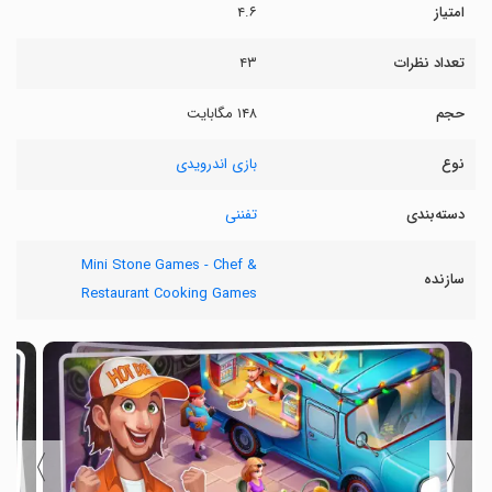
امتیاز
۴.۶
تعداد نظرات
۴۳
حجم
۱۴۸ مگابایت
نوع
بازی اندرویدی
دسته‌بندی
تفننی
Mini Stone Games - Chef &
سازنده
Restaurant Cooking Games
〉
〈