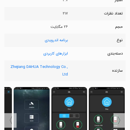
امتیاز
۴.۷
تعداد نظرات
۲۱۷
حجم
۲۶ مگابایت
نوع
برنامه اندرویدی
دسته‌بندی
ابزارهای کاربردی
Zhejiang DAHUA Technology Co.,
سازنده
Ltd
〉
〈