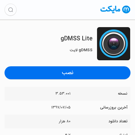
gDMSS Lite
gDMSS لایت
نصب
نسخه
۳.۵۳.۰۰۱
آخرین بروزرسانی
۱۳۹۷/۰۷/۰۵
تعداد دانلود
۸۰ هزار