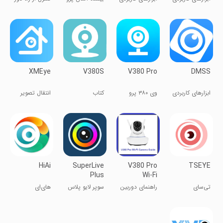
دوربین
مداربسته
XMEye
V380S
V380 Pro
DMSS
ابزارهای کاربردی
وی ۳۸۰ پرو
کتاب
انتقال تصویر
دوربین مدار
بسته
HiAi
SuperLive
V380 Pro
TSEYE
Plus
Wi-Fi
Camera
تی‌سای
راهنمای دوربین
سوپر لایو پلاس
های‌ای
Guide
Wi-Fi V380
Pro