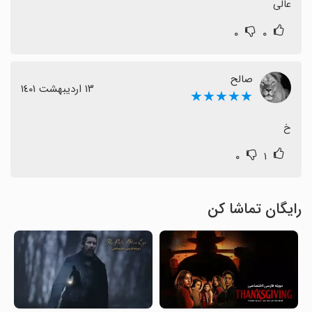
عالی
۰
۰
صالح
١٣ اردیبهشت ١٤٠١
★★★★★
خ
۰
۱
رایگان تماشا کن