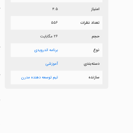
م
امتیاز
۴.۵
د
تعداد نظرات
۵۵۶
‏
حجم
۲۶ مگابایت
‏
نوع
برنامه اندرویدی
‏
دسته‌بندی
آموزشی
‏
سازنده
تیم توسعه دهنده مدرن
‏
‏
ت