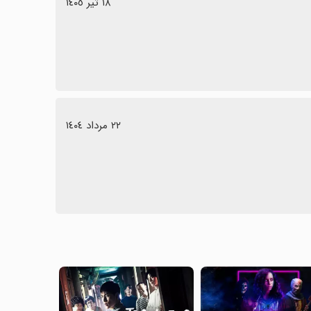
١٨ تیر ١٤٠٥
٢٢ مرداد ١٤٠٤