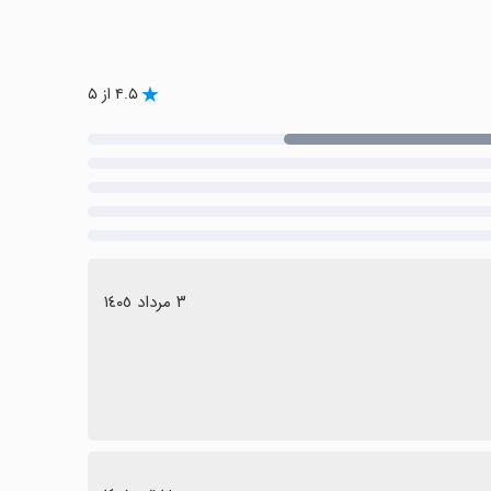
۴.۵ از ۵
٣ مرداد ١٤٠٥