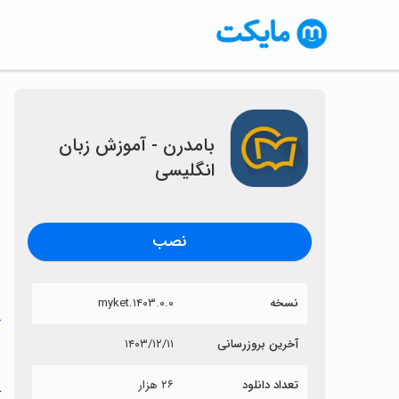
‏بامدرن - آموزش زبان
انگلیسی
نصب
نسخه
۱۴۰۳.۰.۰.myket
خ
آخرین بروزرسانی
۱۴۰۳/۱۲/۱۱
‏
تعداد دانلود
۲۶ هزار
آ