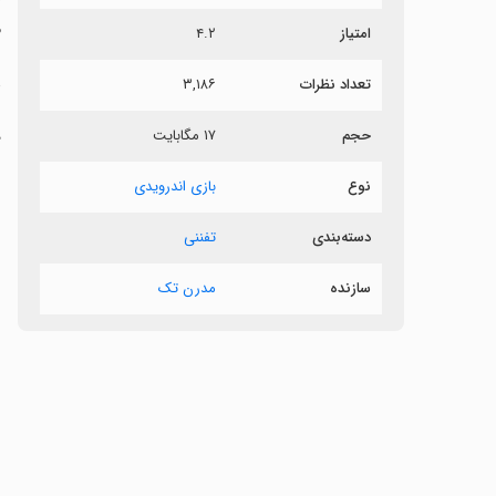
م
امتیاز
۴.۲
د
تعداد نظرات
۳,۱۸۶
حجم
۱۷ مگابایت
د
نوع
بازی اندرویدی
‏
دسته‌بندی
تفننی
‏
سازنده
مدرن تک
‏
‏
‏