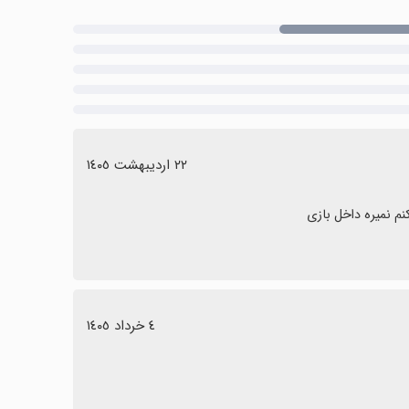
٢٢ اردیبهشت ١٤٠٥
م نمیره داخل بازی
٤ خرداد ١٤٠٥