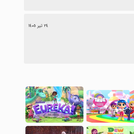
٢٤ تیر ١٤٠٥