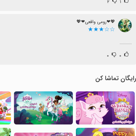
۲
۱
💖❤رومی واقعی❤💖
☆☆★★★
..........
۰
۰
ایگان تماشا کن