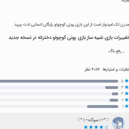
برید.
مدرن تک امیدوار است از این بازی پونی کوچولو رایگان انسانی لذت ببرید.
غییرات بازی شبیه ساز بازی پونی کوچولو دخترانه در نسخه جدید
_ رفع باگ
ظرات و امتیازها
۴۰۷۶ نظر
۵
۴
۳
۲
۱
♡°•☆سوگند•☆°♡
☆★★★★