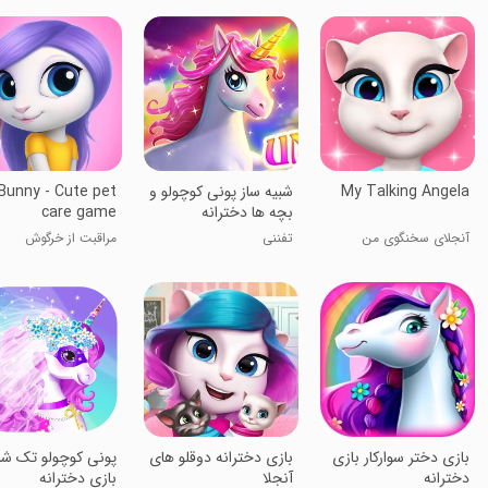
My Talking Angela
شبیه ساز پونی کوچولو و
Bunny - Cute pet
بچه ها دخترانه
care game
آنجلای سخنگوی من
تفننی
مراقبت از خرگوش
‏‏بازی دختر سوارکار بازی
بازی دخترانه دوقلو های
پونی کوچولو تک شا
دخترانه
آنجلا
بازی دخترانه