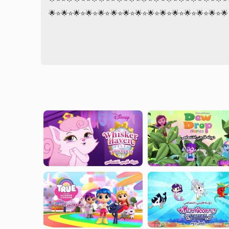
🌟⭐️⭐️🌟🌟⭐️🌟⭐️🌟⭐️🌟⭐️🌟⭐️🌟⭐️🌟⭐️🌟⭐️🌟⭐️🌟⭐️🌟⭐️🌟⭐️🌟