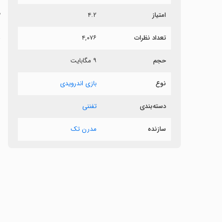
م
امتیاز
۴.۲
د
تعداد نظرات
۴,۰۷۶
حجم
۹ مگابایت
ب
نوع
بازی اندرویدی
‏
دسته‌بندی
تفننی
‏
سازنده
مدرن تک
‏
‏
‏