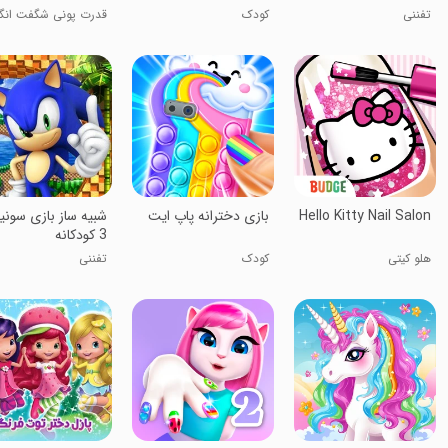
تفننی
کودک
قدرت پونی شگفت انگی
Hello Kitty Nail Salon
‏بازی دخترانه پاپ ایت
شبیه ساز بازی سون
3 کودکانه
هلو کیتی
کودک
تفننی