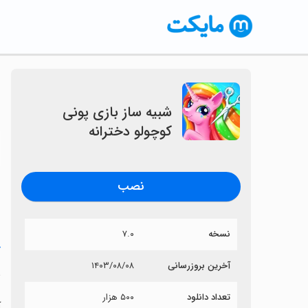
شبیه ساز بازی پونی
کوچولو دخترانه
〈
نصب
نسخه
۷.۰
خ
آخرین بروزرسانی
۱۴۰۳/۰۸/۰۸
ش
تعداد دانلود
۵۰۰ هزار
آ