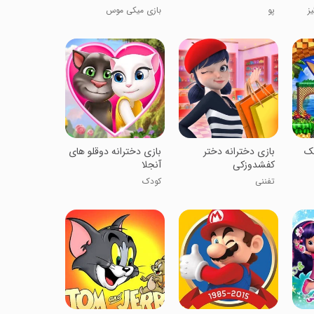
ز
پو
بازی میکی موس
یک
بازی دخترانه دختر
بازی دخترانه دوقلو های
کفشدوزکی
آنجلا
تفننی
کودک