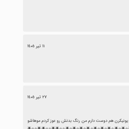
١١ تیر ١٤٠٥
٢٧ تیر ١٤٠٥
جاییشآهنگ مردعلاقمه من شکارچیان شیاطین کیپاپ دوست دارمو گربه ولی یونیکرن هم دوست دارم من رنگ بدنش رو عوز کردم موهاشو 
⭐️🌟⭐️🌟⭐️🌟⭐️🌟⭐️🌟⭐️🌟⭐️🌟⭐️🌟⭐️🌟⭐️⭐️🌟🌟⭐️⭐️🌟🌟⭐️⭐️🌟