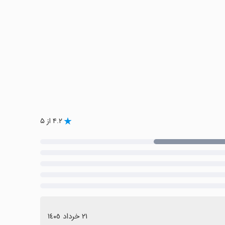
۴.۲ از ۵
٢١ خرداد ١٤٠٥