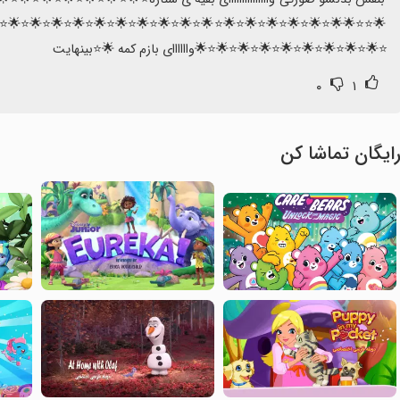
⭐️🌟⭐️🌟⭐️🌟⭐️🌟⭐️🌟⭐️🌟⭐️🌟⭐️🌟⭐️🌟⭐️🌟⭐️🌟⭐️🌟⭐️🌟⭐️🌟⭐️🌟⭐️🌟⭐️🌟⭐️🌟
⭐️🌟⭐️🌟⭐️🌟⭐️🌟⭐️🌟⭐️🌟⭐️🌟⭐️🌟⭐️🌟واااااای بازم کمه 🌟⭐️بینهایت
۰
۱
ایگان تماشا کن