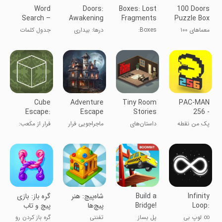
Word
Doors:
Boxes: Lost
100 Doors
Search –
Awakening
Fragments
Puzzle Box
Melimots
معماهای ۱۰۰
Boxes:
درها: بیداری
جدول کلمات
درب
تکه‌های گم‌شده
Cube
Adventure
Tiny Room
PAC-MAN
Escape:
Escape
Stories
256 -
Paradox
Mysteries
Town
Endless
پک من نقطه
داستان‌های
ماجراجویی فرار
فرار از مکعب:
Mystery
Maze
خور
اسرارآمیز
از معماها
پارادوکس
Infinity
Build a
‏شاه‌پیچ: هنر
‏‏‏گره باز: بازی
Loop:
Bridge!
پیچ‌ها
پیچ و تاب
Relaxing
∞ لوپ بی
پل بساز
تفننی
گره باز کردن رو