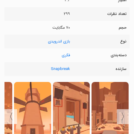
امتیاز
۴.۲
تعداد نظرات
۲۹۹
حجم
۷۰ مگابایت
نوع
بازی اندرویدی
دسته‌بندی
فکری
سازنده
Snapbreak
〉
〈