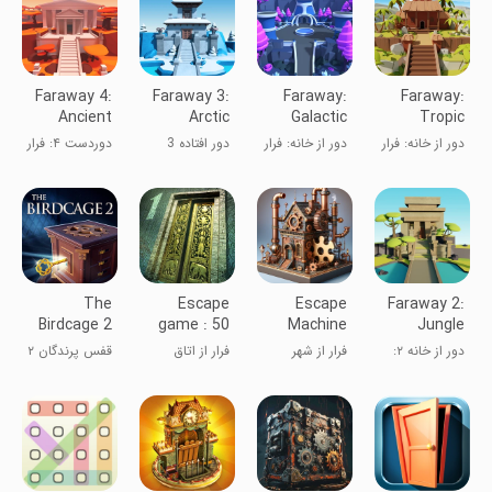
Faraway 4:
Faraway 3:
Faraway:
Faraway:
Ancient
Arctic
Galactic
Tropic
Escape
Escape
Escape
Escape
دور از خانه: فرار
دور از خانه: فرار
دور افتاده 3
دوردست ۴: فرار
از جزیره
کهکشانی
باستانی
گرمسیری
The
Escape
Escape
Faraway 2:
Birdcage 2
game : 50
Machine
Jungle
rooms 1
City
Escape
دور از خانه ۲:
فرار از شهر
فرار از اتاق
قفس پرندگان ۲
فرار از جنگل
ماشین‌ها