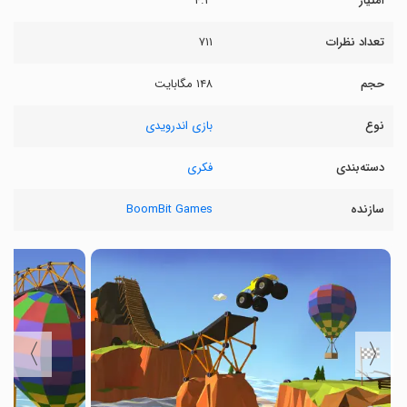
امتیاز
۴.۳
تعداد نظرات
۷۱۱
حجم
۱۴۸ مگابایت
نوع
بازی اندرویدی
دسته‌بندی
فکری
سازنده
BoomBit Games
〉
〈