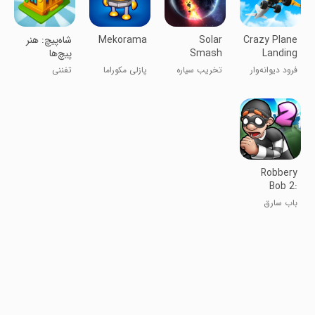
Crazy Plane
Solar
Mekorama
‏شاه‌پیچ: هنر
Landing
Smash
پیچ‌ها
فرود دیوانه‌وار
تخریب سیاره
پازلی مکوراما
تفننی
هواپیما
Robbery
Bob 2:
Double
باب سارق
Trouble