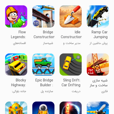
پل
Flow
Bridge
Idle
Ramp Car
Legends:
Construction
Construction
Jumping
Pipe
Crane Sim
3D
پرش ماشین از
مدیر ساخت و
شبیه‌ساز
افسانه‌های
Games
رمپ
ساز
جرثقیل ساخت
جریان:
پل
بازی‌های لوله‌ای
شبیه سازی
Sling Drift:
Epic Bridge
Blocky
ساخت و ساز
Car Drifting
Builder :
Highway:
پل | نسخه
Game
Cargo De
Traffic
فکری
دریفت
سازنده پل
جاده بلوکی:
مود شده
Racing
زنجیره‌ای
حماسی: باربری
مسابقه ترافیکی