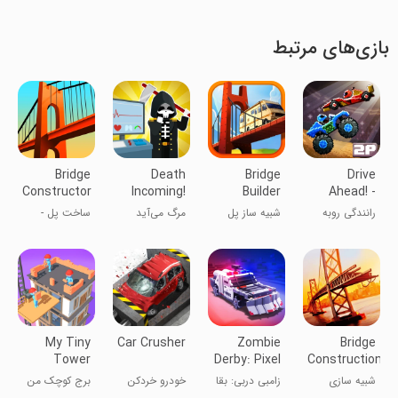
بازی‌های مرتبط
Bridge
Death
Bridge
Drive
Constructor
Incoming!
Builder
Ahead! -
Demo
Simulator
Fun Car
رانندگی روبه
شبیه ساز پل
مرگ می‌آید
ساخت پل -
Battles
جلو
سازی
نسخه دمو
My Tiny
Car Crusher
Zombie
Bridge
Tower
Derby: Pixel
Construction
Survival
Simulator
شبیه سازی
زامبی دربی: بقا
خودرو خردکن
برج کوچک من
ساخت و ساز
پیکسلی