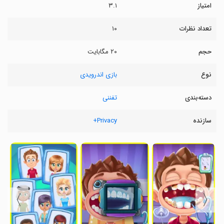
امتیاز
۳.۱
تعداد نظرات
۱۰
حجم
۲۰ مگابایت
نوع
بازی اندرویدی
دسته‌بندی
تفننی
سازنده
Privacy+
〉
〈