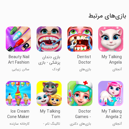
بازی‌های مرتبط
My Talking
Dentist
بازی دندان
Beauty Nail
Angela
Doctor
پزشکی - بازی
Art Fashion
Hospital
دکتری
Salon
آنجلای
بازی‌های
کودک
سالن زیبایی
Games
سخنگوی من
بیمارستان
طراحی ناخن
دندان‌پزشکی
Ice Cream
My Talking
Doctor
My Talking
Cone Maker
Tom
Games -
Angela 2
Factory
Friends
Super
آنجلای
بازی‌های دکتری
تاکینگ تام -
کارخانه سازنده
Hospital