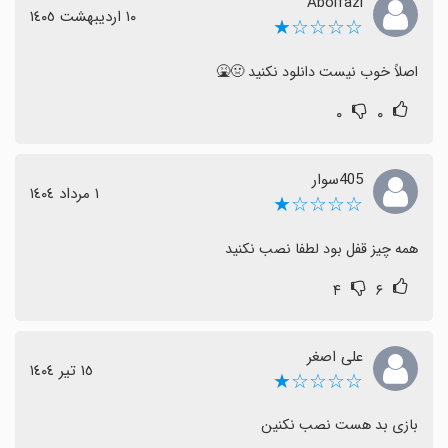
Abolfazl
١٠ اردیبهشت ١٤٠٥
☆☆☆☆★
اصلاً خوب نیست دانلود نکنید 🤢🤮
۰
۰
405سوار
١ مرداد ١٤٠٤
☆☆☆☆★
همه چیز قفل بود لطفا نصب نکنید
۴
۶
علی اصغر
١٥ تیر ١٤٠٤
☆☆☆☆★
بازی بد ھست نصب نکنین