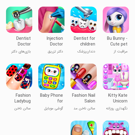
سخنگوی ۲
- بیمارستان
دوستان تام
قیف بستنی
سخنگو
Dentist
Injection
Dentist for
Bu Bunny -
Doctor
Doctor
children
Cute pet
Hospital
Games
care game
مراقبت از
دندان‌پزشک
دکتر تزریق
بازی‌های دکتر
Games
خرگوش
برای کودکان
دندان‌پزشک در
بیمارستان
Fashion
Baby Phone
Fashion Nail
Kitty Kate
Ladybug
for
Salon
Unicorn
Nail Salon
Toddlers
Daily Care
نگهداری روزانه
سالن ناخن مد
گوشی موبایل
سالن ناخن
Games
کیتی کایت
برای بچه‌ها
بانوان مد
یونی‌کورن