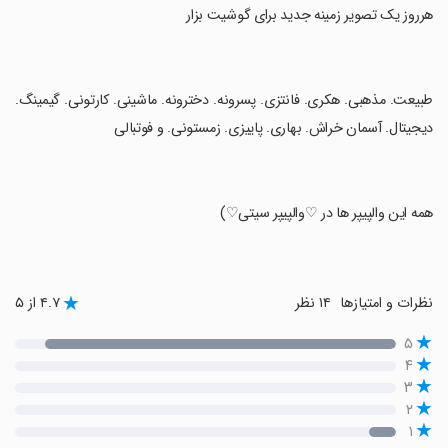
‏هرروز یک تصویر زمینه جدید برای گوشیت بزار
‏طبیعت. مذهبی. هکری. فانتزی. پسرونه. دخترونه. ماشینی. کارتونی. گیمینگ.
دیجیتال. آسمان خراش. بهاری. پاییزی. زمستونی. و فوتبالی
‏همه این والپیپر ها در ♡والپیپر سیتی♡)
نظرات و امتیازها
۱۴ نظر
۴.۷ از ۵
۵
۴
۳
۲
۱