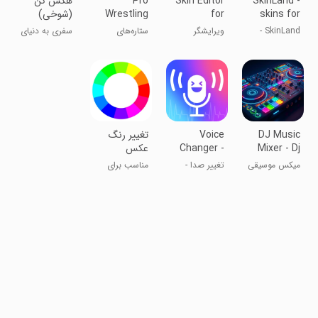
SkinLand -
Skin Editor
Pro
‏‏‏‏‏‏‏هکش کن
skins for
for
Wrestling
(شوخی)
Stars 2020:
Minecraft
Minecraft
SkinLand -
ویرایشگر
ستاره‌های
سفری به دنیای
Fight as a
اسکین‌های
پوست برای
کشتی‌گیری
هک و امنیت!
super
ماینکرافت
ماینکرفت
حرفه‌ای 2020:
legend
مبارزه با
اسطوره‌های
بزرگ
DJ Music
Voice
تغییر رنگ
Mixer - Dj
Changer -
عکس
Voice
Remix Pro
میکس موسیقی
تغییر صدا -
مناسب برای
Effects
DJ - میکس‌ساز
افکت‌های
طراحان
حرفه‌ای
صوتی