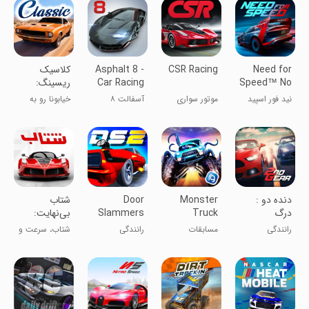
Need for
CSR Racing
Asphalt 8 -
‏‏‏‏‏‏کلاسیک
Speed™ No
Car Racing
ریسینگ:
Limits
Game
ماشین
نید فور اسپید
موتور سواری
آسفالت ۸
خیابونا رو به
مسابقه درگ
سی‌اس‌آر
آتیش بکش
دنده دو :
Monster
Door
شتاب
درگ
Truck
Slammers
بی‌نهایت:
Xtreme
2 Drag
بازی ماشین
رانندگی
مسابقات
رانندگی
شتاب، سرعت و
Racing
Racing
آنلاین
بی‌نهایت
هیجان
کامیون‌های
اینجاست
غول‌پیکر