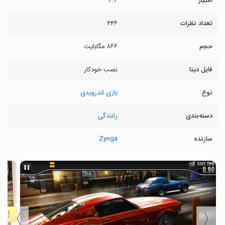
امتیاز
۴.۴
تعداد نظرات
۴۴۶
حجم
۸۶۶ مگابایت
فایل دیتا
نصب خودکار
نوع
بازی اندرویدی
دسته‌بندی
رانندگی
سازنده
Zynga
〉
〈