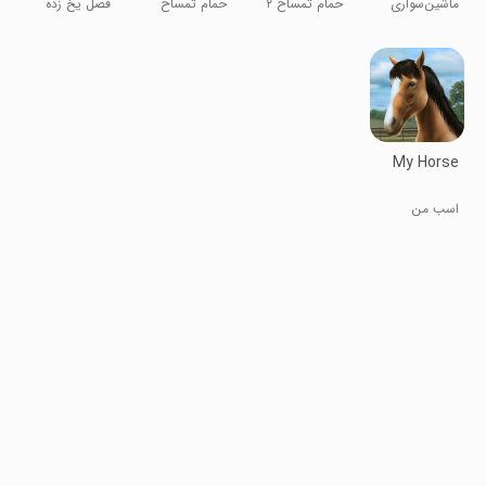
ماشین‌سواری
حمام تمساح ۲
حمام تمساح
فصل یخ زده
درگ سی‌اس‌آر
My Horse
اسب من