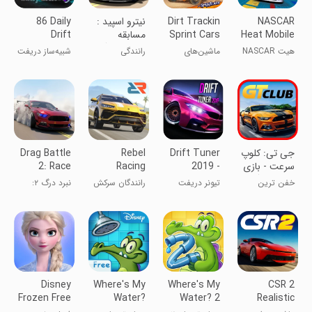
NASCAR
Dirt Trackin
نیترو اسپید :
86 Daily
Heat Mobile
Sprint Cars
مسابقه
Drift
ماشینی درگ
Simulator
هیت NASCAR
ماشین‌های
رانندگی
شبیه‌ساز دریفت
JDM
موبایل
نمایشی در
روزانه 86 -
پیست خاکی
JDM
‏جی تی: کلوپ
Drift Tuner
Rebel
Drag Battle
سرعت - بازی
2019 -
Racing
2: Race
ماشین درگ
Underground
World
خفن ترین
تیونر دریفت
رانندگان سرکش
نبرد درگ ۲:
ریس
راننده شهر شو
۲۰۱۹ - زیرزمینی
دنیای مسابقات
Disney
Where's My
Where's My
CSR 2
Frozen Free
Water?
Water? 2
Realistic
Fall Games
Free
Drag Racing