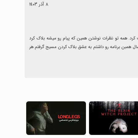
٨ آذر ١٤٠٣
خوااااهش میکنم یکی جواب بده. پیام معمولی،مسیج رو چطوری میشه بلاک کرد. همه تو نظرات نوشتن همین که پیام رو میشه بلاک کرد 
عالیه. خوب کجا از کجا. من نمیفهمم. همه جارو چک کردم. یه سری دیگه پارسال همبن برنامه رو داشتم به عشق بلاک کردن مسیج گرفتم هر 