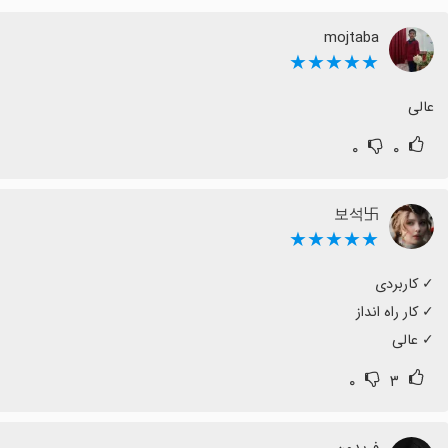
mojtaba
★★★★★
عالی
۰
۰
보석卐
★★★★★
‏✓ عالی
۰
۳
فریدون