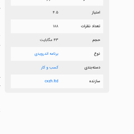
م
امتیاز
۴.۵
ب
تعداد نظرات
۱۸۸
حجم
۴۳ مگابایت
خ
نوع
برنامه اندرویدی
دسته‌بندی
کسب و کار
‏
ک
سازنده
cxzh.ltd
ک
ب