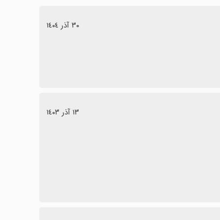
٣٠ آذر ١٤٠٤
١٣ آذر ١٤٠٣