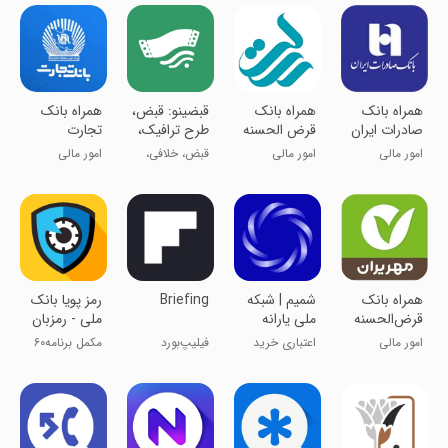
همراه بانک
همراه بانک
‏قبضینو: ‌قبض،
همراه بانک
صادرات ایران
قرض الحسنه
طرح ترافیک،
تجارت
رسالت
عوارض ازاد
امور مالی
امور مالی
قبض، خلافی،
امور مالی
راهی
عوارض، شارژ
همراه بانک
‏‏شمیم | شبکه
Briefing
رمز پویا بانک
قرض‌الحسنه
ملی یارانه
ملی - رمزبان
مهر ایران
های متمرکز
امور مالی
اعتباری خرید
فیلیپ‌بورد
مکمل برنامه۶۰
کنید
بانک ملی