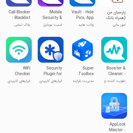
پارسیان من
Vault - Hide
Mobile
Call Blocker
(همراه بانک
Pics, App
Security &
- Blacklist
پارسیان)
Lock
Antivirus
امور مالی
والت هاید
امنیت موبایل
بلاک تماس
ان‌کیو
WiFi
Security
Super
Booster &
Checker
Plugin for
Toolbox
Cleaner -
Vault
Keeps fast
تقویت کننده و
مدیریت فرایند
ابزارهای کاربردی
ابزارهای کاربردی
ذخیره ساز باتری
پیشرفته
AppLock
Master -