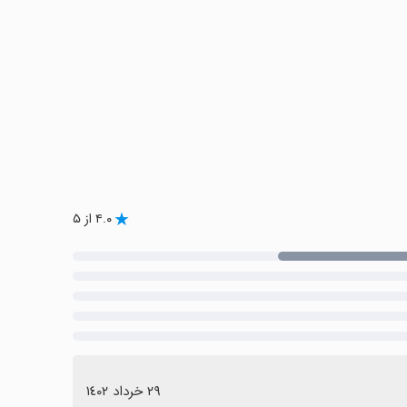
۴.۰ از ۵
٢٩ خرداد ١٤٠٢