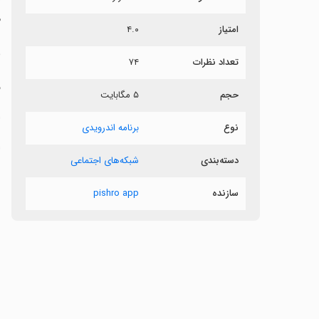
م
امتیاز
۴.۰
ب
تعداد نظرات
۷۴
ف
حجم
۵ مگابایت
‏ا
نوع
برنامه اندرویدی
‏
دسته‌بندی
شبکه‌های اجتماعی
‏
سازنده
pishro app
‏
‏
‏
‏