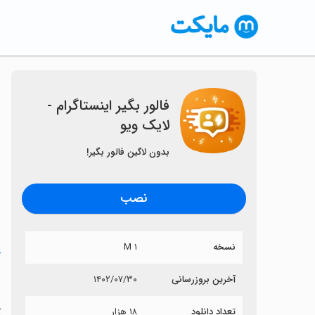
فالور بگیر اینستاگرام -
لایک ویو
بدون لاگین فالور بگیر!
نصب
نسخه
۱ M
خ
ف
آخرین بروزرسانی
۱۴۰۲/۰۷/۳۰
تعداد دانلود
۱۸ هزار
آ