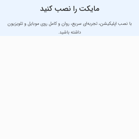
مایکت را نصب کنید
با نصب اپلیکیشن، تجربه‌ای سریع، روان و کامل روی موبایل و تلویزیون
داشته باشید.
دانلود نسخه موبایل
دانلود نسخه تلویزیون TV
لذت دانلود جدیدترین بازی‌ها و بهترین برنامه‌های اندروید از
مایکت!
دانلود جدیدترین بازی‌های اندروید برای اوقات فراغت و دریافت
بهترین برنامه‌های کاربردی برای انجام انواع فعالیت‌های روزانه. لینک