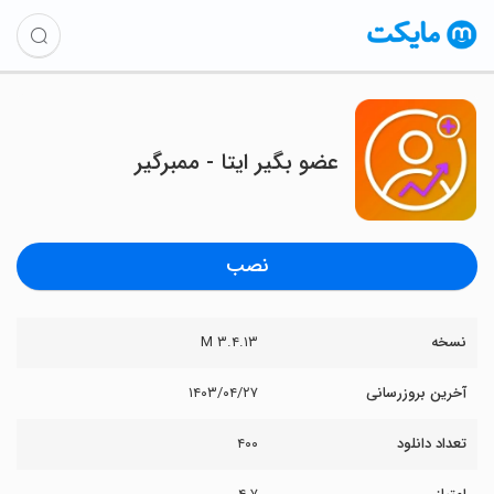
عضو بگیر ایتا - ممبرگیر
نصب
نسخه
۳.۴.۱۳ M
آخرین بروزرسانی
۱۴۰۳/۰۴/۲۷
تعداد دانلود
۴۰۰