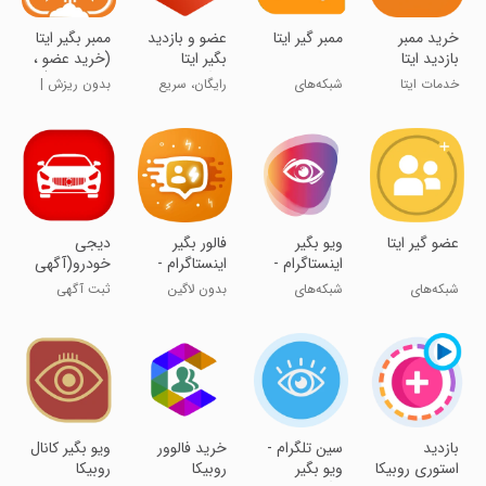
‏خرید ممبر
ممبر گیر ایتا
‏‏عضو و بازدید
ممبر بگیر ایتا
بازدید ایتا
بگیر ایتا
(خرید عضو ،
رایگان
خرید سین)
خدمات ایتا
شبکه‌های
رایگان، سریع
بدون ریزش |
اجتماعی
عضو ایتا بگیر
واقعی
عضو گیر ایتا
ویو بگیر
فالور بگیر
‏‏‏دیجی
اینستاگرام -
اینستاگرام -
خودرو(آگهی
افزایش بازدید
لایک ویو
خرید و
شبکه‌های
شبکه‌های
بدون لاگین
ثبت آگهی
ویدیو
فروش
اجتماعی
اجتماعی
فالور بگیر!
رایگان + قیمت
خودرو)
روز
بازدید
سین تلگرام -
خرید فالوور
ویو بگیر کانال
استوری روبیکا
ویو بگیر
روبیکا
روبیکا