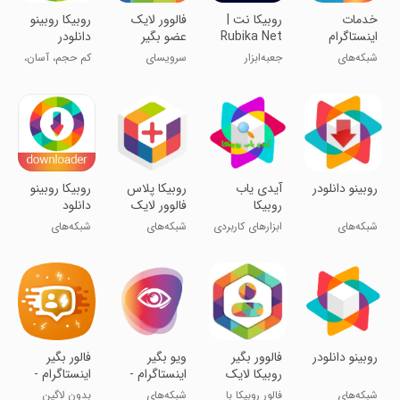
‏‏‏‏‏‏خدمات
روبیکا نت |
‏‏‏فالوور لایک
روبیکا روبینو
اینستاگرام
Rubika Net
عضو بگیر
دانلودر
روبیکا
روبیکا ایتا
شبکه‌های
جعبه‌ابزار
سرویسای
کم حجم، آسان،
اینستا
اجتماعی
حرفه‌ای روبیکا
رایگانُ امتحان
رایگان
کن!
‏روبینو دانلودر
آیدی یاب
روبیکا پلاس
روبیکا روبینو
روبیکا
فالوور لایک
دانلود
بازدید
شبکه‌های
ابزارهای کاربردی
شبکه‌های
شبکه‌های
اجتماعی
اجتماعی
اجتماعی
روبینو دانلودر
فالوور بگیر
ویو بگیر
فالور بگیر
روبیکا لایک
اینستاگرام -
اینستاگرام -
عضو ایتا
افزایش بازدید
لایک ویو
شبکه‌های
فالور روبیکا با
شبکه‌های
بدون لاگین