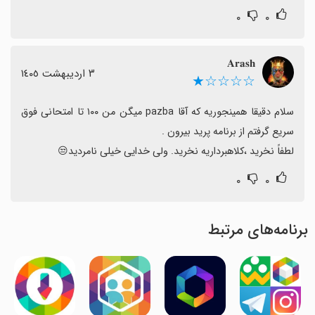
۰
۰
𝐀𝐫𝐚𝐬𝐡
٣ اردیبهشت ١٤٠٥
☆☆☆☆★
سلام دقیقا همینجوریه که آقا pazba میگن من ۱۰۰ تا امتحانی فوق 
لطفاً نخرید ،کلاهبرداریه نخرید. ولی خدایی خیلی نامردید😒
۰
۰
برنامه‌های مرتبط