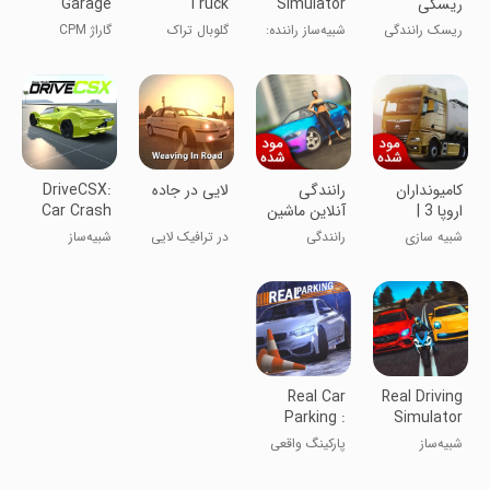
ریسکی
Simulator
Truck
Garage
Online
Life
ریسک رانندگی
شبیه‌ساز راننده:
گلوبال تراک
گاراژ CPM
در کنار خطر
زندگی رانندگی
آنلاین
کامیونداران
رانندگی
لایی در جاده
DriveCSX:
اروپا 3 |
آنلاین ماشین
Car Crash
نسخه مود
| نسخه مود
Simulator
شبیه سازی
رانندگی
در ترافیک لایی
شبیه‌ساز
شده
شده
بکش
تصادف خودرو
DriveCSX
Real Car
Real Driving
Parking :
Simulator
Driving
شبیه‌ساز
پارکینگ واقعی
Street 3D
رانندگی واقعی
ماشین