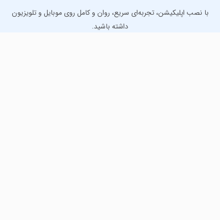
با نصب اپلیکیشن، تجربه‌ای سریع، روان و کامل روی موبایل و تلویزیون
داشته باشید.
دانلود نسخه موبایل
دانلود نسخه تلویزیون TV
لذت دانلود جدیدترین بازی‌ها و بهترین برنامه‌های اندروید از
مایکت!
دانلود جدیدترین بازی‌های اندروید برای اوقات فراغت و دریافت
بهترین برنامه‌های کاربردی برای انجام انواع فعالیت‌های روزانه. لینک
مستقیم، رایگان و سریع، تست شده و امن با نصب خودکار دیتا‍.