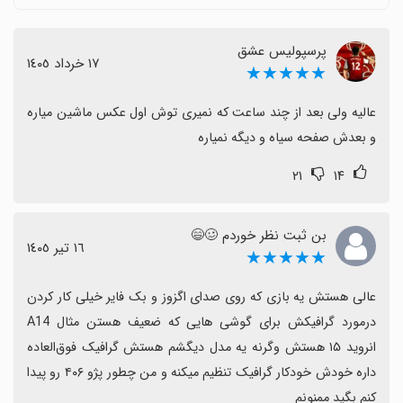
آن خارج می‌شود، که نشان‌دهنده وجود برخی مشکلات فنی
و نیاز به به‌روزرسانی‌هاست.
پرسپولیس عشق
در برخی مناطق، برای دسترسی به بخش آنلاین باید از
١٧ خرداد ١٤٠٥
★★★★★
فیلترشکن/ VPN قوی استفاده کرد که این محدودیت تجربه را
کم‌رنگ می‌کند.
عالیه ولی بعد از چند ساعت که نمیری توش اول عکس ماشین میاره 
با وجود این چالش‌ها، تجربه کلی مثبت است و بهبودهای
و بعدش صفحه سیاه و دیگه نمیاره
آینده می‌تواند آن را حتی بهتر کند.
۲۱
۱۴
بن ثبت نظر خوردم 🥴😄
١٦ تیر ١٤٠٥
★★★★★
عالی هستش یه بازی که روی صدای اگزوز و بک فایر خیلی کار کردن 
درمورد گرافیکش برای گوشی هایی که ضعیف هستن مثال A14 
انروید ۱۵ هستش وگرنه یه مدل دیگشم هستش گرافیک فوق‌العاده 
داره خودش خودکار گرافیک تنظیم میکنه و من چطور پژو ۴۰۶ رو پیدا 
کنم بگید ممنونم