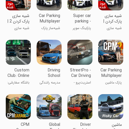
شبیه سازی
Super car
Car Parking
شبیه سازی
پارک کردن |
parking -
Multiplayer
پارک کردن 2 |
نسخه مود
Car games
نسخه مود
شبیه سازی
پارکینگ سوپر
شبیه‌ساز پارک
شبیه سازی
شده
شده
ماشین -
کردن ماشین
بازی‌های ماشین
چندنفره
Custom
Driving
StreetPro -
Car Parking
Club: Online
School
Car Driving
Multiplayer
Racing 3D
2016
Game
2
پارک ماشین
استریت‌پرو -
مدرسه رانندگی
باشگاه سفارشی:
چندنفره ۲
بازی رانندگی
۲۰۱۶
مسابقه آنلاین
اتومبیل
۳D
‏‏ماشین
Driver
Global
CPM