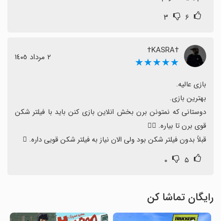
۳
۶
†KASRA†
٢ مرداد ١٤٠٥
★★★★★
دوستانی که نمتونن برن بخش انلاین بازی کنن باید با فیلتر شکن 
قبلاً بدون فیلتر شکن بود ولی الان نیاز به فیلتر شکن قویی داره. 🫈
۰
۵
رایگان تماشا کن