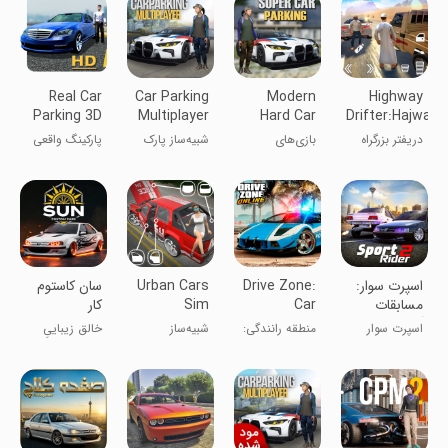
Real Car
Car Parking
Modern
Highway
Parking 3D
Multiplayer
Hard Car
Drifter:Hajwala
Parking
Online
دریفتر بزرگراه
بازی‌های
شبیه‌ساز پارک
پارکینگ واقعی
Games
پارکینگ سخت
کردن ماشین
ماشین ۳ بعدی
مدرن
چندنفره
‏‏اسپرت سوار:
Drive Zone:
Urban Cars
‏‏سان کاستوم
مسابقات
Car
Sim
کار
آنلاین
Simulator
اسپرت سوار
منطقه رانندگی:
شبیه‌ساز
خالق زیباییِ
Game
باش!
بازی شبیه‌ساز
خودروهای
خیابان باش
خودرو
شهری