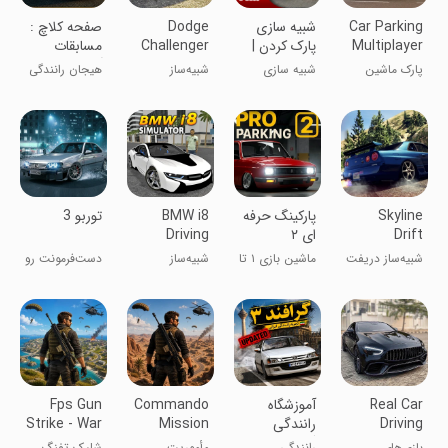
Car Parking
شبیه سازی
Dodge
‏‏‏‏‏‏‏‏صفحه کلاچ :
Multiplayer
پارک کردن |
Challenger
مسابقات
2
نسخه مود
Driving
آنلاین
پارک ماشین
شبیه سازی
شبیه‌ساز
هیجان رانندگی
شده
Simul
چندنفره ۲
رانندگی دوج
چندنفره
چلنجر
Skyline
‏پارکینگ حرفه
BMW i8
‏‏توربو 3
Drift
ای ۲
Driving
Simulator
Simulator
شبیه‌ساز دریفت
ماشین بازی ۱ تا
شبیه‌ساز
دست‌فرمونت رو
آسمان
۴ نفره
رانندگی BMW
به رخ بکش!
i8
Real Car
‏آموزشگاه
Commando
Fps Gun
Driving
رانندگی
Mission
Strike - War
Racing
گرافند 3
Battle
Gun Games
بازی‌های
رانندگی
مأموریت
شلیک تفنگ