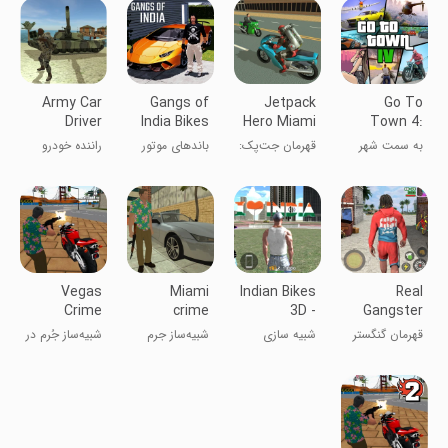
Army Car
Gangs of
Jetpack
Go To
Driver
India Bikes
Hero Miami
Town 4:
Car Drive
Crime
Vice City
به سمت شهر
قهرمان جت‌پک:
باندهای موتور
راننده خودرو
۴: شهر خیانت
جنایات میامی
سیکلت و
ارتش
خودروهای هند
Vegas
Miami
Indian Bikes
Real
Crime
crime
3D -
Gangster
Simulator
simulator
MULTIPLAYER
Rope Hero
قهرمان گنگستر
شبیه سازی
شبیه‌ساز جرم
شبیه‌ساز جُرم در
City
واقعی در شهر
میامی
وگاس