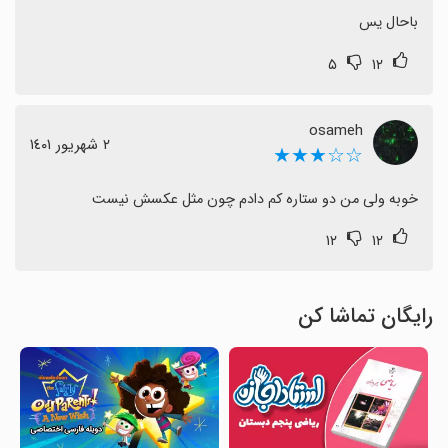
باحال یس
۵
۱۲
osameh
٢ شهریور ١٤٠١
☆☆★★★
خوبه ولی من دو ستاره کم دادم چون مثل عکسش نیست
۱۲
۱۲
رایگان تماشا کن