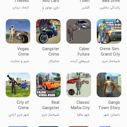
Thieves
And Cars
Town
Bike Drive
Game 3D
Sim
رانندگی ماشین
اکشن
بازی موتور و
اتحاد دزدان
و موتور هندی
اتومبیل هندی
3D
GTIV
Vegas
Gangster
Cyber
Crime Sim:
Crime
Crime
Future
Grand City
Crime
شبیه‌ساز جرم:
جرم‌های آینده
جنایتکار
جرم و جنایت
شهر بزرگ
سایبری
در لاس‌وگاس
City of
Real
Classic
Gangs
Crime
Gangster
Mafia City
Town Story
Liberty
Crime
Level UP
داستان شهر
شهر مافیا
شبیه‌ساز جرم
شهر جرم آزادی
Simulator
گانگسترها
کلاسیک: سطح
گانگستر واقعی
بالاتر