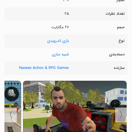
امتیاز
۳.۷
تعداد نظرات
۲۵
حجم
۶۷ مگابایت
نوع
بازی اندرویدی
دسته‌بندی
شبیه سازی
سازنده
Naxeex Action & RPG Games
〉
〈