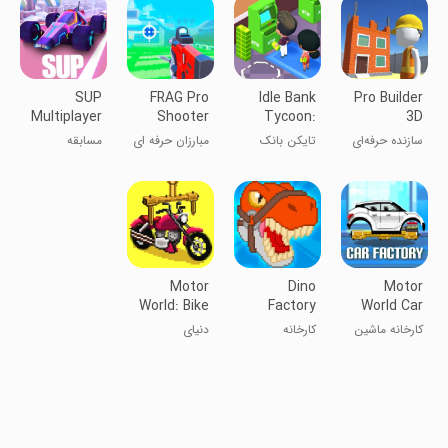
SUP
FRAG Pro
Idle Bank
Pro Builder
Multiplayer
Shooter
Tycoon:
3D
Racing
Money
سازنده حرفه‌ای
تایکن بانک
مبارزان حرفه ای
مسابقه
Games
Empire
۳D
بی‌کار:
اتومبیل‌رانی
امپراطوری پول
چندنفره
Motor
Dino
Motor
World: Bike
Factory
World Car
Factory
Factory
کارخانه‌ ماشین
کارخانه
دنیای
موتوری
دایناسورها
موتورسیکلت:
کارخانه