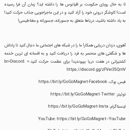
‏تا به حال رویای حکومت بر اقیانوس ها را داشته اید؟ زمان آن فرا رسیده
است! کاوشگر درونی خود را آزاد کنید و در این ماجراجویی جذاب حرکت کنید!
به یاد داشته باشید، دریاها متعلق به جسورانه، جسورانه و مغناطیسی!
‏آهوی، دزدان دریایی همکار! ما را در شبکه های اجتماعی ما دنبال کنید تا پاداش
ها و شگفتی های منحصر به فرد را دریافت کنید و به افسانه ای ترین خدمه
کشتیرانی در هفت دریا بپیوندید! برای عظمت حرکت کنید:< br>Discord:
https://discord.gg/zFVer35QmV
‏فیس بوک: https://bit.ly/GoGoMagnet-Facebook
‏توئیتر: https://bit.ly/GoGoMagnet-Twitter
‏اینستاگرام: https://bit.ly/GoGoMagnet-Insta