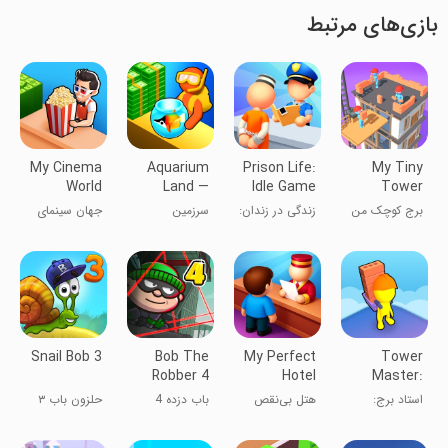
بازی‌های مرتبط
My Cinema
Aquarium
Prison Life:
My Tiny
World
Land —
Idle Game
Tower
Fishbowl
برج کوچک من
زندگی در زندان:
سرزمین
جهان سینمای
World
بازی بی‌پایان
آکواریومی
من
Snail Bob 3
Bob The
My Perfect
Tower
Robber 4
Hotel
Master:
Collect &
استاد برج:
هتل بی‌نقص
باب دزده 4
حلزون باب ۳
Build
جمع‌آوری و
من
ساخت