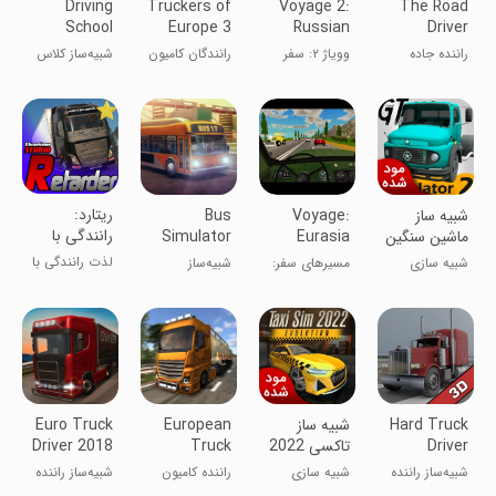
Driving
Truckers of
Voyage 2:
The Road
School
Europe 3
Russian
Driver
Simulator
Roads
راننده جاده
وویاژ ۲: سفر
رانندگان کامیون
شبیه‌‌ساز کلاس
روسی
اروپا ۳
رانندگی ۲۰۲۰
‏‏‏ریتارد:
شبیه ساز
Voyage:
Bus
رانندگی با
ماشین سنگین
Eurasia
Simulator
کامیون های
2 | نسخه مود
Roads
17
لذت رانندگی با
شبیه سازی
مسیرهای سفر:
شبیه‌ساز
ایرانی
شده
کامیون
اوراسیا
اتوبوس 17
Hard Truck
شبیه ساز
European
Euro Truck
Driver
تاکسی 2022
Truck
Driver 2018
Simulator
| نسخه مود
Simulator
شبیه‌ساز راننده
شبیه سازی
راننده کامیون
شبیه‌ساز راننده
3D
شده
کامیون سخت
اروپا
کامیون ۲۰۱۸