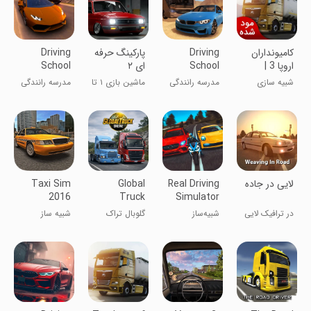
کامیونداران
Driving
‏پارکینگ حرفه
Driving
اروپا 3 |
School
ای ۲
School
نسخه مود
2016
2017
شبیه سازی
مدرسه رانندگی
ماشین بازی ۱ تا
مدرسه رانندگی
شده
۲۰۱۶
۴ نفره
۲۰۱۷
لایی در جاده
Real Driving
Global
Taxi Sim
2016
Truck
Simulator
Online
در ترافیک لایی
شبیه‌ساز
گلوبال تراک
شبیه ساز
بکش
رانندگی واقعی
آنلاین
تاکسی