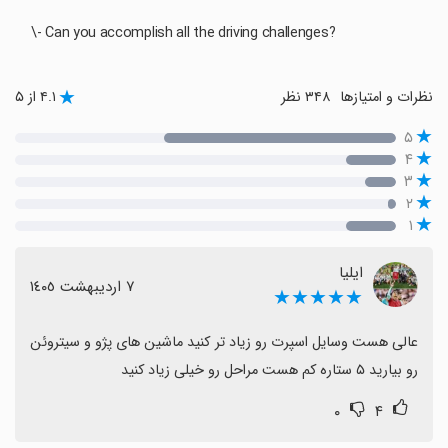
\- Can you accomplish all the driving challenges?
نظرات و امتیازها
۳۴۸ نظر
۴.۱ از ۵
۵
۴
۳
۲
۱
ایلیا
٧ اردیبهشت ١٤٠٥
★★★★★
عالی هست وسایل اسپرت رو زیاد تر کنید ماشین های پژو و سیتروئن 
رو بیارید ۵ ستاره کم هست مراحل رو خیلی زیاد کنید
۰
۴