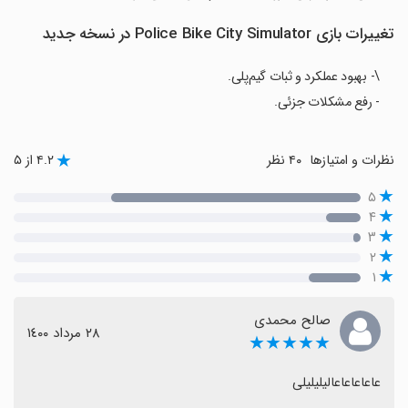
تغییرات بازی Police Bike City Simulator در نسخه جدید
\- بهبود عملکرد و ثبات گیم‌پلی.
- رفع مشکلات جزئی.
نظرات و امتیازها
۴۰ نظر
۴.۲ از ۵
۵
۴
۳
۲
۱
صالح محمدی
٢٨ مرداد ١٤٠٠
★★★★★
عاعاعاعاعالیلیلیلی