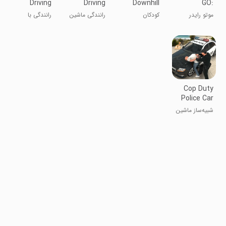
Driving
Driving
Downhill
GO:
Motorbike
Offroad
Mountain
Highway
موتو رایدر
کودکان
رانندگی ماشین
رانندگی با
Motorbike
Traffic
موتورسواری در
پلیس در
ماشین و موتور
Riding
کوه‌های دامنه‌دار
جاده‌های
پلیس
ناهموار
Cop Duty
Police Car
Simulator
شبیه‌ساز ماشین
پلیس