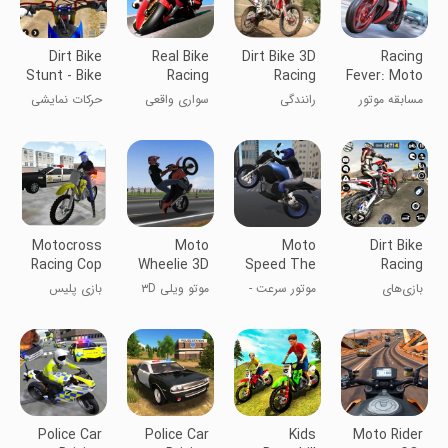
Dirt Bike
Real Bike
Dirt Bike 3D
Racing
Stunt - Bike
Racing
Racing
Fever: Moto
Racing
مسابقه موتور
رانندگی
سواری واقعی
حرکات نمایشی
سواری
دوچرخه
موتور کثیف -
مسابقه
موتورسواری
Motocross
Moto
Moto
Dirt Bike
Racing Cop
Wheelie 3D
Speed The
Racing
Game
Motorcycle
Games
بازی‌های
موتور سرعت -
موتو ویلی ۳D
بازی پلیس
Game
Offline
ریسینگ موتور
بازی موتوری
موتورکراس
کراس آفلاین
Police Car
Police Car
Kids
Moto Rider