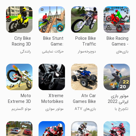
City Bike
Bike Stunt
Police Bike
Bike Racing
Racing 3D
Game:
Traffic
Games -
Tricks
Rider
Bike Game
بازی‌های
دوچرخه‌سوار
حرکات نمایشی
رانندگی
Master
مسابقه‌ای
ترافیک پلیس
با موتور کراس
موتور- بازی
موتور
‏موتور بازی
Atv Car
Xtreme
Moto
ایرانی 2022
Games Bike
Motorbikes
Extreme 3D
Offroad
تکچرخ با
بازی‌های ATV
موتور سواری
موتو اکستریم
4x4
موتورهای ایرانی
و موتورسواری
اکستریم
۳D
به‌صورت آفرود
۴x۴