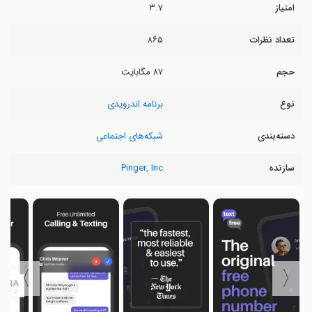
امتیاز
۳.۷
تعداد نظرات
۸۶۵
حجم
۸۷ مگابایت
نوع
برنامه اندرویدی
دسته‌بندی
شبکه‌های اجتماعی
سازنده
Pinger, Inc
〉
〈