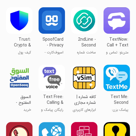
Trust:
SpoofCard
2ndLine -
TextNow:
Crypto &
- Privacy
Second
Call + Text
Bitcoin
Protection
Phone
Unlimited
متن‌نو: تماس و
ساخت شماره
اسپوف‌کارت -
کیف پول
Wallet
Number
پیام نامحدود
مجازی
حفاظت از حریم
تراست والت
خصوصی
Text Me:
کافه شماره |
Text Free:
السوق
Second
شماره مجازی
Calling &
المفتوح -
OpenSooq
Texting
Phone
پیامک بزن:
ابزارهای کاربردی
رایگان پیامک و
خرید
Number
شماره تلفن
تماس
دوم