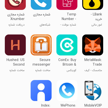
LBank -
Temp
شماره مجازی
‏‏‏‏‏‏‏‏‏‏‏شماره مجازی
خرید
Number -
Xnumber
بیت‌کوین و
2nd Phone
امور مالی
شماره موقت -
شبکه‌های
دریافت شماره
کریپتو
Number
شماره دوم
اجتماعی
مجازی آنلاین
Hushed: US
Secure
CoinEx: Buy
MetaMask:
Second
messenger
Bitcoin &
Trade
Phone
SafeUM
Crypto
Crypto
متامسک - کیف
کوینکس
ساخت شماره
ساخت شماره
Number
پول ارز دیجیتال
مجازی
مجازی
Index:
WePhone:
MobileVOIP