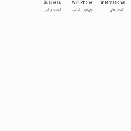
Business
WiFi Phone
international
Phone
Call &Text
calls
تماس‌های
وی‌فون: تماس
کسب و کار
Number
بین‌المللی
و پیامک با
WiFi
MobileVOIP