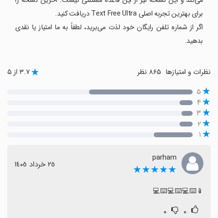
می‌کند و این نسخه نیز از این قاعده مستثنی نیست. آخرین نسخه را
برای بهترین تجربه اصلی Text Free Ultra دریافت کنید.
اگر از شماره تلفن رایگان خود لذت می‌برید، لطفاً به ما امتیاز یا نقدی
بدهید.
نظرات و امتیازها
۸۶۵ نظر
۳.۷ از ۵
۵
۴
۳
۲
۱
parham
٢٥ خرداد ١٤٠٥
★★★★★
📱⌨️💻⌨️💻⌨️💻
۰
۰