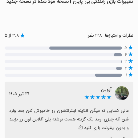
تغییرات بازی رانندگی بی پایان | نسخه مود شده در نسخه جدید
نظرات و امتیازها
۱۳۸ نظر
۳.۸ از ۵
۵
۴
۳
۲
۱
آروین
٣١ تیر ١٤٠٥
★★★★★
عالی کسایی که میگن انلاینه اینترنتشون رو خامیوش کنن بعد وارد 
شن اگه چیزی اومد یک گزینه هست نوشته پلی آفلاین اون رو بزنید 
و بدون اینترنت بازی کنید 🫠