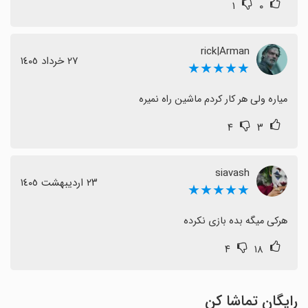
۱
۰
rick|Arman
٢٧ خرداد ١٤٠٥
★★★★★
میاره ولی هر کار کردم ماشین راه نمیره
۴
۳
siavash
٢٣ اردیبهشت ١٤٠٥
★★★★★
هرکی میگه بده بازی نکرده
۴
۱۸
رایگان تماشا کن