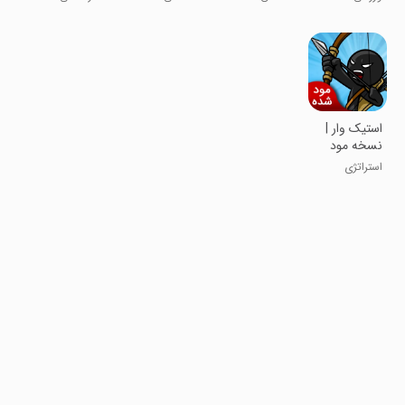
نسخه مود
شده
استیک وار |
نسخه مود
شده
استراتژی