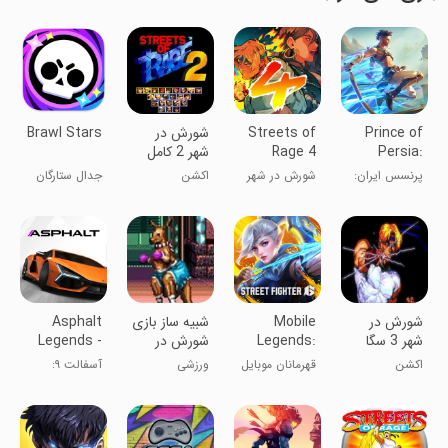
Prince of
Streets of
شورش در
Brawl Stars
Persia:
Rage 4
شهر 2 کامل
Lost Crown
پرنسس ایران:
شورش در شهر
اکشن
جدال ستارگان
تاج گمشده
4
شورش در
Mobile
شبیه ساز بازی
Asphalt
شهر 3 سگا
Legends:
شورش در
Legends -
Bang Bang
شهر 3 :
Racing
اکشن
قهرمانان موبایل
ورزشی
آسفالت ۹:
کانگورو
Game
افسانه‌ها