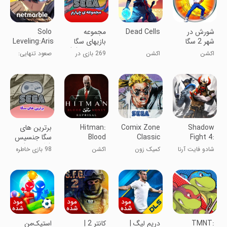
شورش در
Dead Cells
مجموعه
Solo
شهر 2 سگا
بازیهای سگا
Leveling:Arise
جنسیس (4)
اکشن
اکشن
269 بازی در
صعود تنهایی:
یک برنامه
ظهور
Shadow
Comix Zone
Hitman:
برترین های
Fight 4:
Classic
Blood
سگا جنسیس
Arena
Money —
(مگا درایو)
شادو فایت آرنا
کمیک زون
اکشن
98 بازی خاطره
Reprisal
کلاسیک
انگیز
TMNT:
دریم لیگ |
کانتر 2 |
استیک‌من