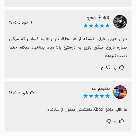
✞☬ꪖꪑⅈ𝕣༒
٦ خرداد ١٤٠٥
★★★★★
بازی خیلی خیلی قشنگه از هر لحاظ بازی عالیه کسانی که میگن 
نمیاره دروغ میگن بازی به درستی بالا میاد پیشنهاد میکنم حتما 
نصب کنید👍
۲
۸
دندونم لقه
٢٧ خرداد ١٤٠٥
★★★★★
عاااااالی داخل Xbox داشتمش ممنون از سازنده
۱
۲