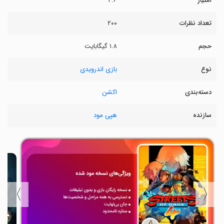
امتیاز
۴.۶
تعداد نظرات
۲۰۰
حجم
۱.۸ گیگابایت
نوع
بازی اندرویدی
دسته‌بندی
اکشن
سازنده
هپی مود
〉
〈