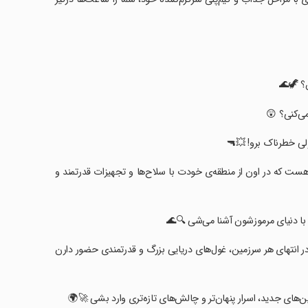
ن؟ 🦖🌊
می‌کنی؟ 😲
ولی خطرناک برو! 💥🔫
ازی ایرانی «بتلفیش» یک بازی فانتزی به سبک دفاع از قلعه (Tower Defense) هست که در اون از منطقه‌ی خودت با سلاح‌ها و تجهیزات قدرتمند و
و با دنیای مرموزشون آشنا می‌شی 🔍🌊
ر انتهای هر سرزمین، غول‌های دریایی بزرگ و قدرتمندی حضور دارن
مین‌های جدید، اسرار پنهان‌تر و چالش‌های تازه‌تری وارد بشی 🚀🌍