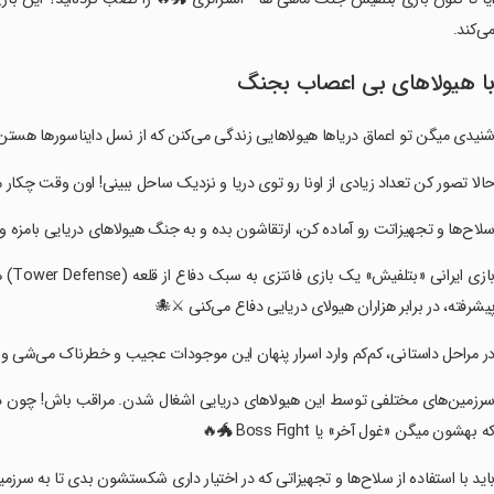
می‌کند
با هیولاهای بی اعصاب بجن
دی میگن تو اعماق دریاها هیولاهایی زندگی می‌کنن که از نسل دایناسورها هستن؟ 🦖
صور کن تعداد زیادی از اونا رو توی دریا و نزدیک ساحل ببینی! اون وقت چکار می‌کنی؟ 
تت رو آماده کن، ارتقاشون بده و به جنگ هیولاهای دریایی بامزه ولی خطرناک برو! 💥
مند و
پیشرفته، در برابر هزاران هیولای دریایی دفاع می‌کنی ⚔️
رار پنهان این موجودات عجیب و خطرناک می‌شی و با دنیای مرموزشون آشنا می‌شی 🔍
اقب باش! چون در انتهای هر سرزمین، غول‌های دریایی بزرگ و قدرتمندی حضور دار
که بهشون میگن «غول آخر» یا Boss Fight 🐲
ستشون بدی تا به سرزمین‌های جدید، اسرار پنهان‌تر و چالش‌های تازه‌تری وارد بشی 🚀