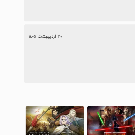
٣٠ اردیبهشت ١٤٠٥