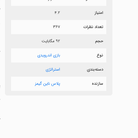
.
۴.۲
امتیاز
گ
۳۶۷
تعداد نظرات

۹۲ مگابایت
حجم

بازی اندرویدی
نوع

استراتژی
دسته‌بندی
پلاس ناین گیمز
سازنده


ن

