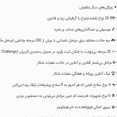
‏‏‏▼ ویژگی‌های دیگر بتلفیش:
‏‏• 🗺️ 25 نوع نقشه متنوع با گرافیکی زیبا و فانتزی
‏‏‏• 🎵 موسیقی و صداگذاری‌های جذاب و بامزه
‏‏‏• 🎮 سه حالت مختلف برای مراحل داستانی با بیش از 200 مرحله چالشی (مراحل مأموریت‌ها، مراحل ویژه، مراحل عملیات)
• ♾️ 25 مرحله بی‌نهایت با امکان ثبت رکورد در جدول رده‌بندی کاربران (Endless Challenge)
‏‏‏• 🌐 مراحل بی‌شمار آفلاین و آنلاین در حالت عملیات شکار
‏‏‏• 🏆 لیگ آنلاین روزانه و هفتگی عملیات شکار
‏• 🔫 4 نوع سلاح اصلی که هر کدوم به 8 سلاح پیشرفته‌تر ارتقاء پیدا می‌کنن
‏• 🛠️ 6 نوع تجهیزات قدرتمند که حین مراحل می‌تونی به دستشون بیاری
‏‏‏• 🚁 نیروی کمکی فوق‌العاده به نام هیلکوپتر