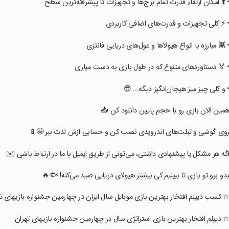
‏‏‏‏• ⬆️ امکان ارتقاء قدرت تمام برج‌ها و تجهیزات تا پیشرفته‌ترین سط
‏‏‏‏• ⚡ کلی تجهیزات و قدرت‌های اضافی کاربرد
‏‏‏‏• 👾 مبارزه با انواع هیولاها و غول‌های دریایی فانتز
‏‏‏‏• 🏅 دستاوردهای متنوع که در طول بازی به دست میار
‏‏‏‏• و کلی چیز میز هیجان‌انگیز دیگه... 
‏‏‏‏همین الان بازی رو با حجم پایین دانلود کن 
‏‏‏‏روی گوشی و تبلت‌های اندرویدی نصب کن و حسابی ازش لذت ببر 🤩
‏‏‏‏اگه هر مشکل یا پیشنهادی داشتی، می‌تونی از طریق ایمیل با ما در ارتباط باشی ✉
‏‏‏‏بدو برو تو بازی تا ببینیم کی بیشتر هیولای دریایی صید می‌کنه! 🐟
☆ کسب دیپلم افتخار بهترین بازی موبایل سال ایران در چهارمین جشنواره بازیهای تهرا
‏‏‏‏☆ دیپلم افتخار بهترین بازی استراتژی سال در چهارمین جشنواره بازیهای تهرا