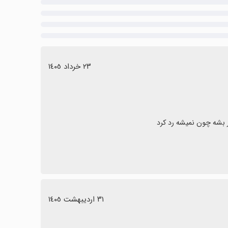
٢٣ خرداد ١٤٠٥
٣١ اردیبهشت ١٤٠٥