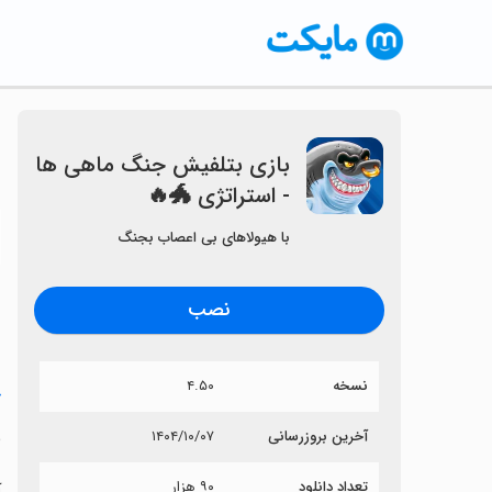
‏‏‏بازی بتلفیش جنگ ماهی ها
- استراتژی 🐲🔥
〈
با هیولاهای بی اعصاب بجنگ
نصب
۴.۵۰
نسخه
ه

۱۴۰۴/۱۰/۰۷
آخرین بروزرسانی
۹۰ هزار
تعداد دانلود
ر