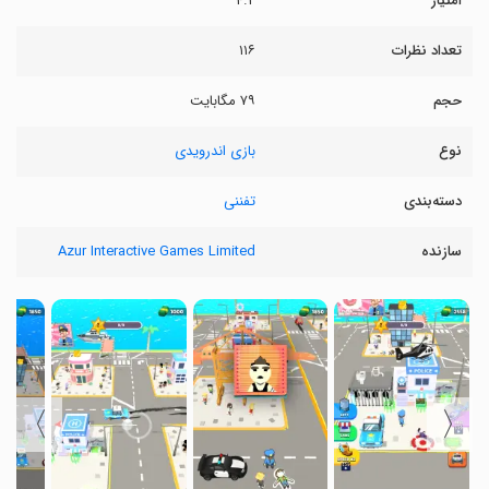
امتیاز
۴.۲
تعداد نظرات
۱۱۶
حجم
۷۹ مگابایت
نوع
بازی اندرویدی
دسته‌بندی
تفننی
سازنده
Azur Interactive Games Limited
〉
〈