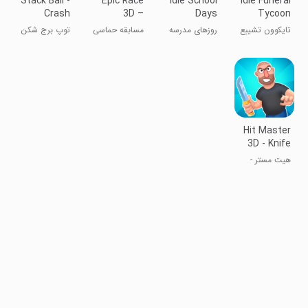
Stack Ball -
Epic Race
Idle School
Idle Funeral
Crash
3D –
Days
Tycoon
Platforms
Parkour
تایکوون تشییع
روزهای مدرسه
مسابقه حماسی
توپ برج شکن
Game
جنازه بی‌کار
بی‌پایان
آدمک‌ها
Hit Master
3D - Knife
Assassin
هیت مستر -
ضارب حرفه‌ای