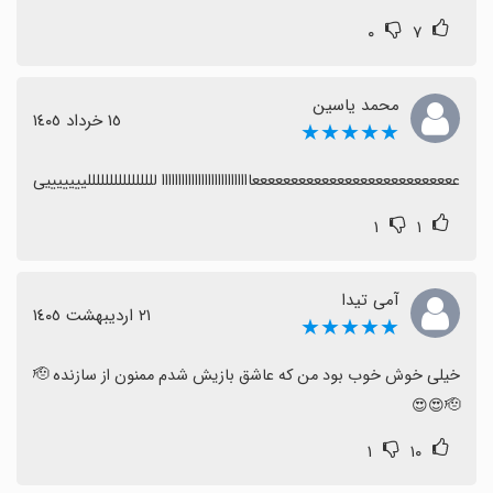
۰
۷
محمد یاسین
١٥ خرداد ١٤٠٥
★★★★★
عععععععععععععععععععععععععععااااااااااااااااااااااااااا للللللللللللللللیییییییی
۱
۱
آمی تیدا
٢١ اردیبهشت ١٤٠٥
★★★★★
خیلی خوش خوب بود من که عاشق بازیش شدم ممنون از سازنده 🫡
🫡😍😍
۱
۱۰