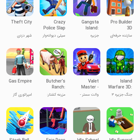
Theft City
Crazy
Gangsta
Pro Builder
Police Slap
Island:
3D
- Smash
Crime City
سازنده حرفه‌ای
جزیره
سیلی دیوانه‌وار
شهر دزدی
Cops
۳D
گانگستری: شهر
پلیس - خراب
جنایت
کردن پلیس‌ها
Gas Empire
Butcher's
Valet
Island
Ranch:
Master -
Warfare 3D:
Homestead
Car Parking
Guns' Land
جنگ جزیره ۳
والت مستر -
مزرعه کشتار:
امپراتوری گاز
بعدی: سرزمین
پارکینگ خودرو
خانه
اسلحه‌ها