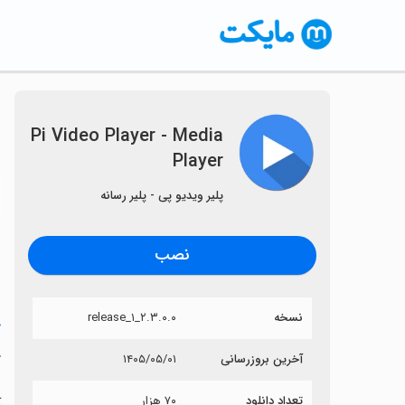
Pi Video Player - Media
Player
〈
پلیر ویدیو پی - پلیر رسانه
نصب
نسخه
۲.۳.۰.۰_release_۱
خ
r
آخرین بروزرسانی
۱۴۰۵/۰۵/۰۱
تعداد دانلود
۷۰ هزار