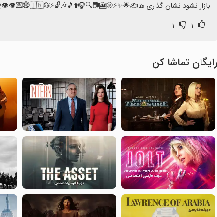
بازار نشود نشان گذاری ها✍️🌟✨⚡🌝🎦📷🔍🎧⬆️🎵🎶🔓⚡💱🇮🇷🌐💌👁️👁️‍🗨️🗂️🔆🛰️🔒🔐🔏🌎
۱
۱
ایگان تماشا کن