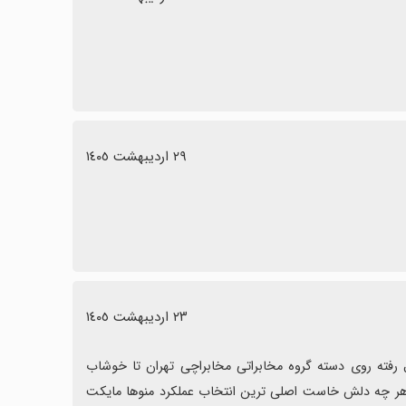
٢٩ اردیبهشت ١٤٠٥
٢٣ اردیبهشت ١٤٠٥
تمام پوشه ها و نمایش سر انگشتان دست گرم آقای فتح‌الله دهقان ارسال رفته روی دسته گروه مخابراتی مخابراچی تهران تا خوشاب 
شکست بارگیری جملات عین زنده جاگذاری آنلاین ندارید از منوی دستگاه هر چه دلش خاست اصلی ترین انتخاب عملکرد منوها مایکت 