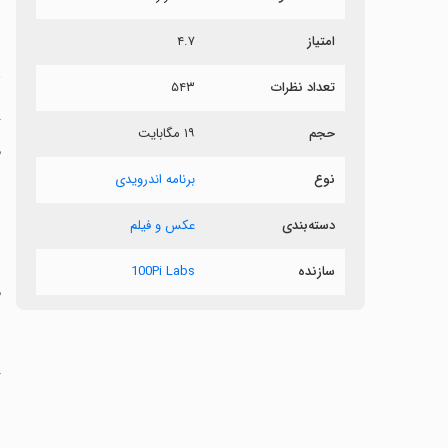
ر
امتیاز
۴.۷
پ
تعداد نظرات
۵۴۳
حجم
۱۹ مگابایت
م
نوع
برنامه اندرویدی
دسته‌بندی
عکس و فیلم
‏
و
سازنده
100Pi Labs
م