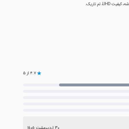
۴.۷ از ۵
٣٠ اردیبهشت ١٤٠٥