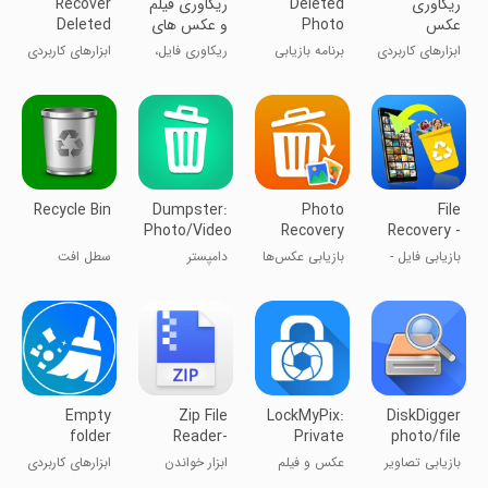
ریکاوری
Deleted
‏‏‏‏ریکاوری فیلم
Recover
عکس
Photo
و عکس های
Deleted
ریکاوری فیلم
Recovery
پاک شده
Photos and
ابزارهای کاربردی
برنامه بازیابی
ریکاوری فایل،
ابزارهای کاربردی
Videos
App
عکس
عکس، فیلم
Data
حذف‌شده
Recovery
Recycle Bin
Dumpster:
Photo
File
Photo/Video
Recovery
Recovery -
Recovery
Photo
بازیابی فایل -
بازیابی عکس‌ها
دامپستر
سطل افت
Recovery
بازیابی عکس
و ویدیوهای
حذف‌شده
Empty
Zip File
LockMyPix:
DiskDigger
folder
Reader-
Private
photo/file
Cleaner -
Unarchive
Photo &
recovery
بازیابی تصاویر
عکس و فیلم
ابزار خواندن
ابزارهای کاربردی
Delete
tool
Video Vault
با دیسک دیگر
فایل ZIP