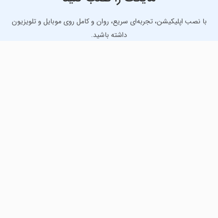
با نصب اپلیکیشن، تجربه‌ای سریع، روان و کامل روی موبایل و تلویزیون
داشته باشید.
دانلود نسخه موبایل
دانلود نسخه تلویزیون TV
لذت دانلود جدیدترین بازی‌ها و بهترین برنامه‌های اندروید از
مایکت!
دانلود جدیدترین بازی‌های اندروید برای اوقات فراغت و دریافت
بهترین برنامه‌های کاربردی برای انجام انواع فعالیت‌های روزانه. لینک
مستقیم، رایگان و سریع، تست شده و امن با نصب خودکار دیتا‍.