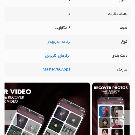
امتیاز
۳.۷
تعداد نظرات
۱۰
حجم
۶ مگابایت
نوع
برنامه اندرویدی
دسته‌بندی
ابزارهای کاربردی
سازنده
Master786Apps
〉
〈