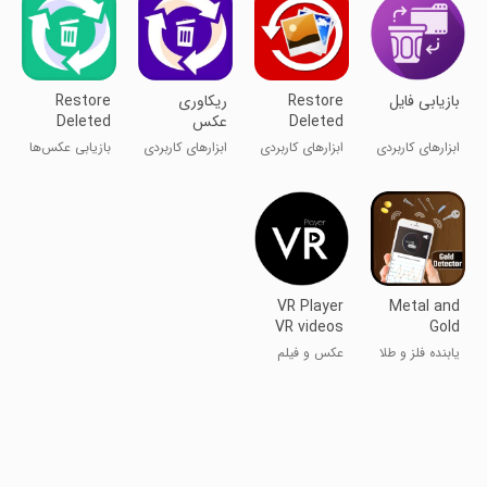
بازیابی فایل
Restore
ریکاوری
Restore
Deleted
عکس
Deleted
Photos
ریکاوری فیلم
Photos
ابزارهای کاربردی
ابزارهای کاربردی
ابزارهای کاربردی
بازیابی عکس‌ها
Videos
و ویدیوهای
حذف شده
VR Player
Metal and
VR videos
Gold
and 360 vi
Detector
یابنده فلز و طلا
عکس و فیلم