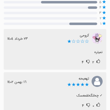
۵
۴
۳
۲
۱
کرومی
٢٣ خرداد ١٤٠٤
☆☆☆☆★
نمیتره
۴
۲
تهعبحه
١٦ بهمن ١٤٠٢
★★★★★
‏✓ چخلگخقمعسک
۴
۰