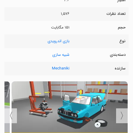
امتیاز
۴.۶
تعداد نظرات
۱,۵۷۶
حجم
۱۵۱ مگابایت
نوع
بازی اندرویدی
دسته‌بندی
شبیه سازی
سازنده
Mechaniki
〉
〈