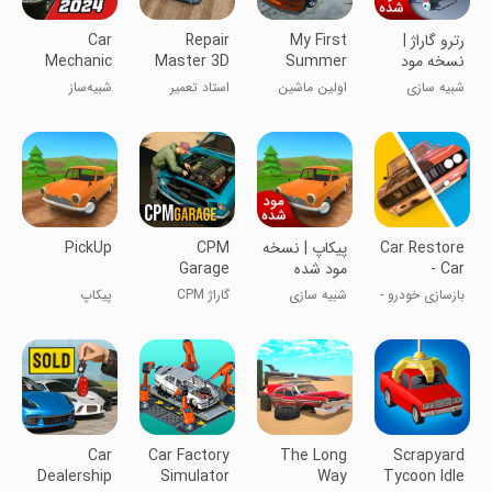
رترو گاراژ |
My First
Repair
Car
نسخه مود
Summer
Master 3D
Mechanic
شده
Car:
Simulator
شبیه سازی
اولین ماشین
استاد تعمیر
شبیه‌ساز
21
Mechanic
تابستانی من:
مکانیک ماشین
مکانیک
Car Restore
پیکاپ | نسخه
CPM
PickUp
- Car
مود شده
Garage
Mechanic
بازسازی خودرو -
شبیه سازی
گاراژ CPM
پیکاپ
مکانیک خودرو
Car
Car Factory
The Long
Scrapyard
Dealership
Simulator
Way
Tycoon Idle