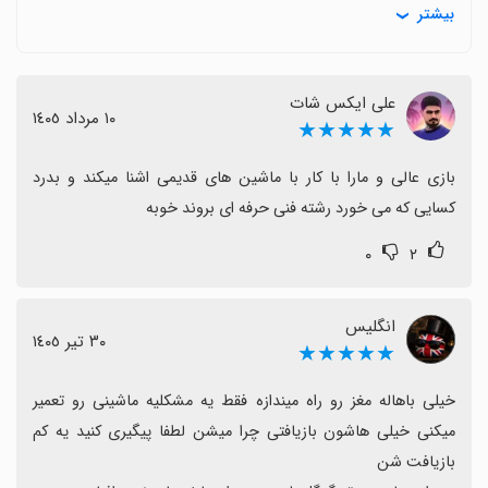
بیشتر
خودروهای روز دنیا در بازی وجود ندارد.
برخی مراحل ممکن است گاهی گیر کنند یا با باگ‌های موقتی
تجربه را محدود کنند.
علی ایکس شات
در کل اگر دنبال تجربه‌ای آموزشی و سرگرم‌کننده در زمینه
١٠ مرداد ١٤٠٥
★★★★★
مکانیک قدیمی هستید، این بازی ارزش امتحان دارد و با
افزودن امکانات بیشتر می‌تواند بهتر هم شود.
بازی عالی و مارا با کار با ماشین های قدیمی اشنا میکند و بدرد 
کسایی که می خورد رشته فنی حرفه ای بروند خوبه
۰
۲
انگلیس
٣٠ تیر ١٤٠٥
★★★★★
خیلی باهاله مغز رو راه میندازه فقط یه مشکلیه ماشینی رو تعمیر 
میکنی خیلی هاشون بازیافتی چرا میشن لطفا پیگیری کنید یه کم 