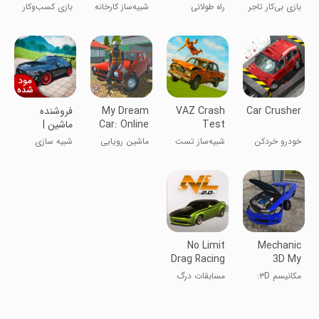
Business
Game
بازی بی‌کار تاجر
راه طولانی
شبیه‌ساز کارخانه
بازی کسب‌وکار
Game
قراضه
خودرو
نمایشگاه
ماشین
Car Crusher
VAZ Crash
My Dream
فروشنده
Test
Car: Online
ماشین |
Simulator 2
نسخه مود
خودرو خردکن
شبیه‌ساز تست
ماشین رویایی
شبیه سازی
شده
تصادف VAZ ۲
من: آنلاین
No Limit
Mechanic
Drag Racing
3D My
2
Favorite
مکانیسم ۳D:
مسابقات درگ
Car
ماشین مورد
بدون
علاقه من
محدودیت 2