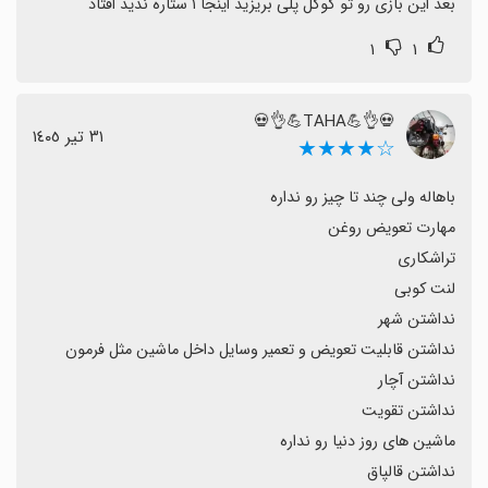
بعد این بازی رو تو گوگل پلی بریزید اینجا ۱ ستاره ندید افتاد
۱
۱
💀👌💪TAHA💪👌💀
٣١ تیر ١٤٠٥
☆★★★★