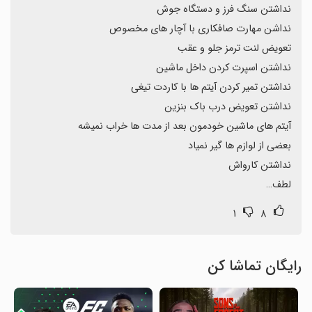
لطف…
۱
۸
رایگان تماشا کن