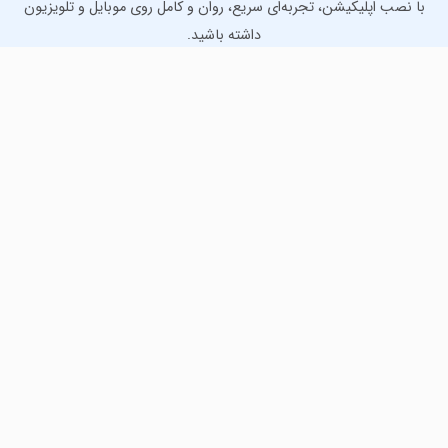
با نصب اپلیکیشن، تجربه‌ای سریع، روان و کامل روی موبایل و تلویزیون
داشته باشید.
دانلود نسخه موبایل
دانلود نسخه تلویزیون TV
لذت دانلود جدیدترین بازی‌ها و بهترین برنامه‌های اندروید از
مایکت!
دانلود جدیدترین بازی‌های اندروید برای اوقات فراغت و دریافت
بهترین برنامه‌های کاربردی برای انجام انواع فعالیت‌های روزانه. لینک
مستقیم، رایگان و سریع، تست شده و امن با نصب خودکار دیتا‍.