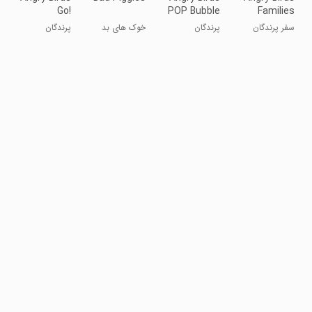
Go!
POP Bubble
Families
Shooter
سفر پرندگان
پرندگان
خوک های بد
پرندگان
خشمگین
خشمگین پرتاب
خشمگین گو
حباب