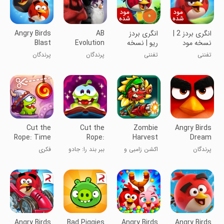
انگری بردز 2 |
انگری بردز
AB
Angry Birds
نسخه مود
ریو | نسخه
Evolution
Blast
شده
مود شده
2024
تفننی
تفننی
پرندگان
پرندگان
خشمگین:
خشمگین
تکامل
بلاست
Cut the
Cut the
Zombie
Angry Birds
Rope: Time
Rope:
Harvest
Dream
Travel
Magic
Blast
پرندگان
اکشن زامبی و
ببر بند را: جادو
فکری
خشمگین:
نباتات
انفجار رویایی
Angry Birds
Bad Piggies
Angry Birds
Angry Birds