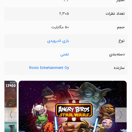
امتیاز
۴.۴
تعداد نظرات
۲,۳۰۵
حجم
۵۰ مگابایت
نوع
بازی اندرویدی
دسته‌بندی
تفننی
سازنده
Rovio Entertainment Oy
〉
〈