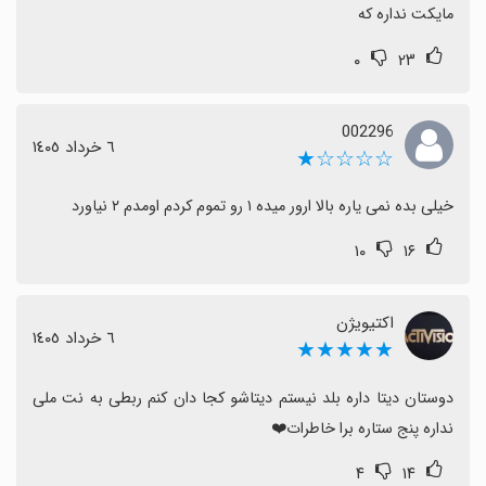
مایکت نداره که
۰
۲۳
002296
٦ خرداد ١٤٠٥
☆☆☆☆★
خیلی بده نمی یاره بالا ارور میده ۱ رو تموم کردم اومدم ۲ نیاورد
۱۰
۱۶
اکتیویژن
٦ خرداد ١٤٠٥
★★★★★
دوستان دیتا داره بلد نیستم دیتاشو کجا دان کنم ربطی به نت ملی 
نداره پنج ستاره برا خاطرات❤️
۴
۱۴