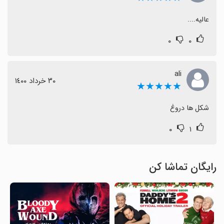
عالیه....
۰
۰
ali
٣٠ خرداد ١٤٠٠
★★★★★
شکل ها دروغ
۰
۱
رایگان تماشا کن