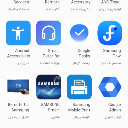
Services
Remote
Accessory
ANC Type-
Service
C
ابزارهای کاربردی
مدیریت اتصال
کنترل صدا
خدمات واقعیت
لوازم جانبی به
مجازی گوگل
گوشی
سامسونگ
Android
Smart
Google
Samsung
Accessibility
Tutor for
Tasks
Flow
Suite
SAMSUNG
سامسونگ فلو
لیست کارهای
ویژه خدمات از
سرویس
Mobile
گوگل
راه دور
دسترسی
سامسونگ
اندروید
Remote for
SAMSUNG
Samsung
Google
Samsung
Smart
Mobile Print
Admin
TV
Washer/Dryer
گوگل ادمین
افزونه پرینتر
ماشین
کنترل از راه دور
سامسونگ
لباسشویی/
برای تلویزیون
خشک‌کن
سامسونگ