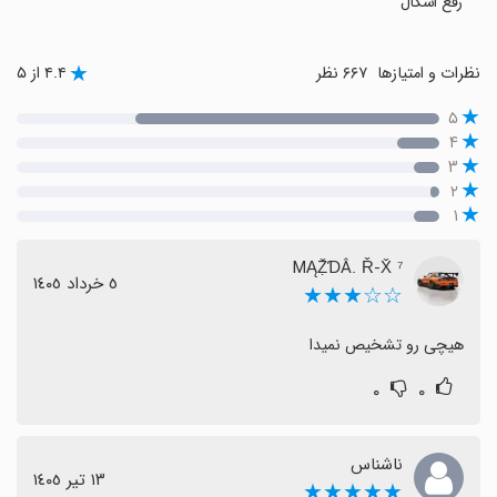
رفع اشکال
نظرات و امتیازها
۶۶۷ نظر
۴.۴ از ۵
۵
۴
۳
۲
۱
MĄẒ̌ƊÂ. Ř-X̌ ⁷
٥ خرداد ١٤٠٥
☆☆★★★
هیچی رو تشخیص نمیدا
۰
۰
ناشناس
١٣ تیر ١٤٠٥
★★★★★