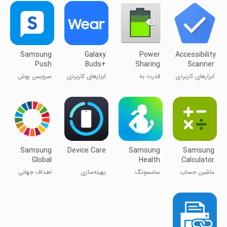
هوشمند
سامسونگ
Samsung
Galaxy
Power
Accessibility
Push
Buds+
Sharing
Scanner
Service
Manager
ابزارهای کاربردی
قدرت به
ابزارهای کاربردی
سرویس پوش
اشتراک گذاری
سامسونگ
Samsung
Device Care
Samsung
Samsung
Global
Health
Calculator
Goals
ماشین حساب
سامسونگ
بهینه‌سازی
اهداف جهانی
سامسونگ
هلس
سامسونگ
سامسونگ