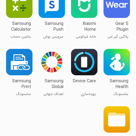
Samsung
Samsung
Xiaomi
Gear S
Calculator
Push
Home
Plugin
Service
پلاگین گیر اس
خانه شیائومی
سرویس پوش
ماشین حساب
سامسونگ
سامسونگ
Samsung
Samsung
Device Care
Samsung
Print
Global
Health
Service
Goals
سامسونگ
بهینه‌سازی
اهداف جهانی
سامسونگ
Plugin
هلس
سامسونگ
سامسونگ
سرویس پرینت