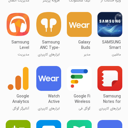
ویژه خدمات از
کیف سامسونگ
افزونه پرینتر
مدیریت اتصال
Pay)
Mobile
راه دور
(پرداخت
سامسونگ
لوازم جانبی به
سامسونگ
سامسونگ)
گوشی
سامسونگ
Samsung
Samsung
Galaxy
SAMSUNG
Level
ANC Type-
Buds
Smart
C
Manager
Washer/Dryer
ماشین
مدیر
ابزارهای کاربردی
مدیریت
لباسشویی/
هدفون‌های
هندزفری
خشک‌کن
کهکشانی
سامسونگ
هوشمند
Level
سامسونگ
Google
Watch
Google Fi
Samsung
Analytics
Active
Wireless
Notes for
Plugin
SAMSUNG
ابزارهای کاربردی
گوگل فی
ابزارهای کاربردی
آنالیزگر گوگل
IWB
بی‌سیم