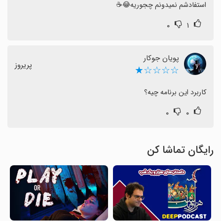
استفادشم نمیدونم چجوریه😂☕️
۰
۱
پویان جوکار
پریروز
☆☆☆☆★
کاربرد این برنامه چیه؟
۰
۰
رایگان تماشا کن