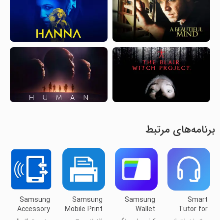
برنامه‌های مرتبط
Samsung
Samsung
Samsung
Smart
Accessory
Mobile Print
Wallet
Tutor for
Service
(Samsung
SAMSUNG