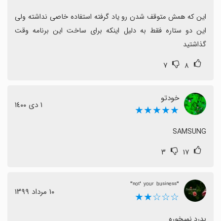
این که همش متوقف شدن رو یاد گرفته استفاده خاصی نداشته ولی 
این دو ستاره فقط به دلیل اینکه برای ساخت این برنامه وقت 
گذاشتید
۷
۸
خودتو
١ دی ١٤٠٠
★★★★★
SAMSUNG
۳
۱۷
"ⁿᵒᵗ' ʸᵒᵘʳ ᵇᵘˢⁱⁿᵉˢˢ"
١٠ مرداد ١٣٩٩
☆☆☆★★
بدرد نمیخوره