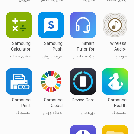
کهکشانی
هندزفری
لوازم جانبی به
دسترسی
سامسونگ
گوشی
اندروید
Level
سامسونگ
Samsung
Samsung
Smart
Wireless
Calculator
Push
Tutor for
Audio-
Service
SAMSUNG
Multiroom
صوت و
ویژه خدمات از
سرویس پوش
ماشین حساب
Mobile
موسیقی
راه دور
سامسونگ
سامسونگ
سامسونگ
Samsung
Samsung
Device Care
Samsung
Print
Global
Health
Service
Goals
سامسونگ
بهینه‌سازی
اهداف جهانی
سامسونگ
Plugin
هلس
سامسونگ
سامسونگ
سرویس پرینت