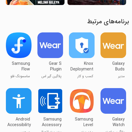
برنامه‌های مرتبط
Samsung
Gear S
Knox
Galaxy
Flow
Plugin
Deployment
Buds
Manager
مدیر
کسب و کار
پلاگین گیر اس
سامسونگ فلو
هدفون‌های
کهکشانی
Android
Samsung
Samsung
Galaxy
Accessibility
Accessory
Level
Watch
Suite
Service
Plugin
پلاگین ساعت
مدیریت
مدیریت اتصال
سرویس