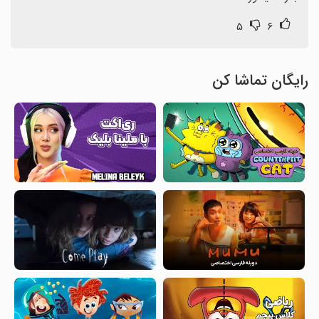
۵
۶
رایگان تماشا کن