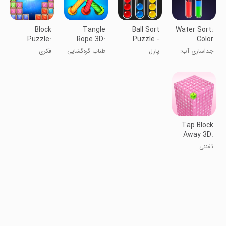
Block
Tangle
Ball Sort
Water Sort:
Puzzle:
Rope 3D:
Puzzle -
Color
Funny Brain
Untwist
Color Game
Sorting
جداسازی آب:
پازل
طناب گره‌گشایی
فکری
Game
Knots
Game
بازی رنگ‌آمیزی
مرتب‌سازی
۳D: باز کردن
توپ - بازی
گره‌ها
رنگی
Tap Block
Away 3D:
Tap Master
تفننی