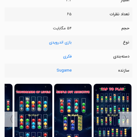
امتیاز
۴.۴
تعداد نظرات
۶۵
حجم
۵۴ مگابایت
نوع
بازی اندرویدی
دسته‌بندی
فکری
سازنده
Sugame
〉
〈