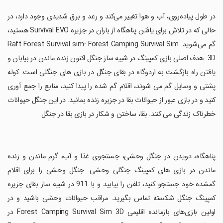
‏در طول پیاده‌روی، آب و هوا تغییر می‌کند و رعد و برق شدیدی وجود دارد، در
حالی که در تلاش برای یافتن پناهگاه از باران در جزیره Survival EVO هستید،
گم می‌شوید. Raft Forest Survival sim: Forest Camping Survival Sim
3D. هدف اصلی بازی کمپینگ در شبیه ساز جنگل اکنون زنده ماندن در بیابان و
یافتن راه بازگشت به اردوگاه در بقای جنگل در بازی های جنگلی است. کوله
پشتی و وسایل گم می شوند، اقلام گم شده را پیدا کنید، منابع را جمع آوری
کنید و در بازی عبور از حیوانات بقا در جزیره زنده بمانید. در این جنگل حیوانات
خطرناک زندگی می کنند. بقا، ساختن و شکار در بازی بقا در جنگل
‏پناهگاه، دویدن در جنگل وحشی، جستجوی غذا و آب، گرم ماندن و زنده
ماندن در بازی های کمپینگ جنگلی وحشی. جنگل وحشی را برای اقلام
گمشده خود جستجو کنید، تلفن را بیابید و با 911 در شبیه ساز بقای جزیره
کمپینگ جنگل شکسته تماس بگیرید. مراقب حیوانات وحشی باشید و در
اولین بازی‌های بازمانده اقلیمی Forest Camping Survival Sim 3D در