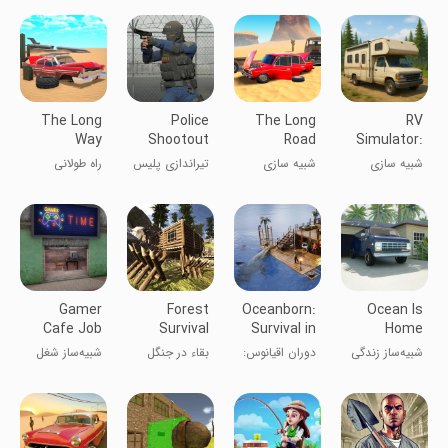
The Long
Police
The Long
RV
Way
Shootout
Road
Simulator:
SWAT
Long Drive
شبیه سازی
شبیه سازی
تیراندازی پلیس
راه طولانی
Force
Road
نیروهای SWAT
Gamer
Forest
Oceanborn:
Ocean Is
Cafe Job
Survival
Survival in
Home
Simulator
Ocean
:Island Life
شبیه‌ساز زندگی
دوران اقیانوس:
بقاء در جنگل
شبیه‌ساز شغل
Sim
در جزیره
بقا در اقیانوس
کافه گیمر