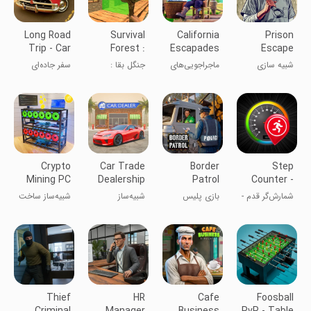
Long Road
Survival
California
Prison
Trip - Car
Forest :
Escapades
Escape
Driving
Survivor
Simulator
شبیه سازی
ماجراجویی‌های
جنگل بقا :
سفر جاده‌ای
Home
3D
کالیفرنیا
سازنده خانه
طولانی -
Builder 2
جانوران
رانندگی با
خودرو
Crypto
Car Trade
Border
Step
Mining PC
Dealership
Patrol
Counter -
Builder Sim
Simulator
Police
GPS
شمارش‌گر قدم -
بازی پلیس
شبیه‌ساز
شبیه‌ساز ساخت
Game
Speedometer
سرعت‌سنج
گشت مرزی
معاملات
پی‌سی استخراج
GPS
اتومبیل
ارز دیجیتال
Thief
HR
Cafe
Foosball