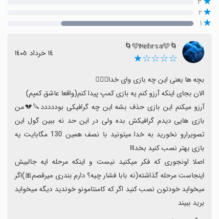
۳
۲
۱
🌀🩵𝕄𝕖𝕙𝕣𝕤𝕒🩵🌀
١٤ خرداد ١٤٠٥
☆☆☆☆★
آرزو میکنم این بازی حذف بشه این چه گرافیکی بوددددد🔪💔من 
بازی هایی دیدم گرافیکش بده ولی در این حد نه ببین گول این 
تصویرارو نخورید به خدا میتونید با نصف همین 130 مگابایت یه 
اصلا اونجوری که فکر میکنید نیست و اینکه مرحله ایه جالبیش 
اینجاست مرحله گذاشته(نه بابا فشار چیه؟ دارم بندری میرقصم🎀)اگر 
میخواید خودتون نصب کنید اگر که کامنتامونو خوندید دیگه میخواید 
برید ببیند