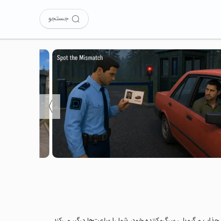
جستجو
〉