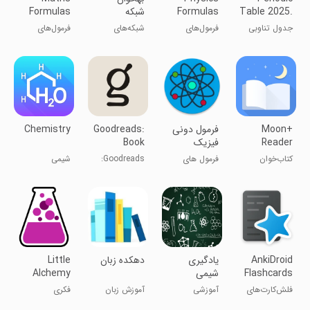
Table 2025.
Formulas
شبکه
Formulas
Chemistry
Lite
اجتماعی کتاب
Lite
جدول تناوبی
فرمول‌های
شبکه‌های
فرمول‌های
عناصر شیمی
فیزیک
اجتماعی
ریاضی
Moon+
فرمول دونی
Goodreads:
Chemistry
Reader
فیزیک
Book
Tracker &
کتاب‌خوان
فرمول های
Goodreads:
شیمی
More
کامل فیزیک
نظرات کتاب
AnkiDroid
یادگیری
‏‏دهکده زبان
Little
Flashcards
شیمی
Alchemy
فلش‌کارت‌های
آموزشی
آموزش زبان
فکری
آنکی‌دروید
انگلیسی