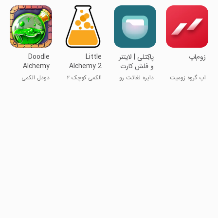
‏زوم‌اپ
‏‏‏‏‏‏‏‏پاکِتلی | لایتنر
Little
Doodle
و فلش کارت
Alchemy 2
Alchemy
زبان
اپ گروه زومیت
دایره لغاتت رو
الکمی کوچک ۲
دودل الکمی
منفجر کن