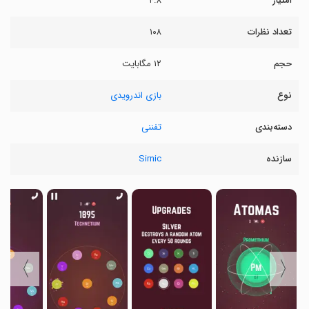
امتیاز
۴.۸
تعداد نظرات
۱۰۸
حجم
۱۲ مگابایت
نوع
بازی اندرویدی
دسته‌بندی
تفننی
سازنده
Sirnic
〉
〈