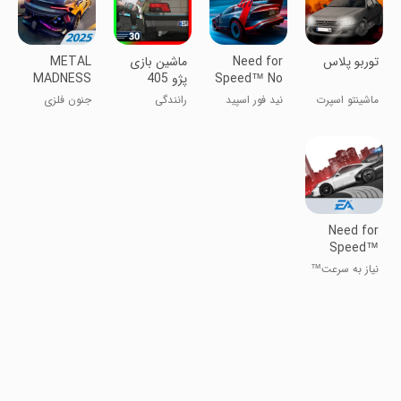
‏توربو پلاس
Need for
‏ماشین بازی
METAL
Speed™ No
پژو 405
MADNESS
PvP: Car
Limits
ماشینتو اسپرت
نید فور اسپید
رانندگی
جنون فلزی
Shooter
کن
PvP: تیرانداز
خودرو
Need for
Speed™
Most
نیاز به سرعت™
Wanted
معروف‌ترین