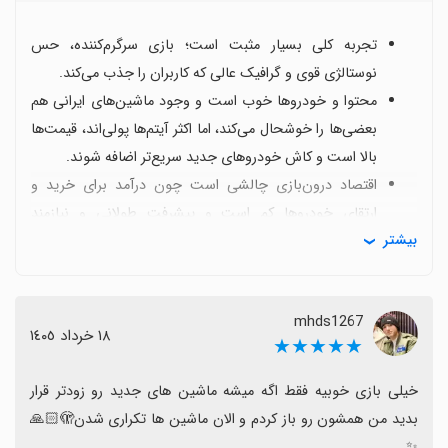
تجربه کلی بسیار مثبت است؛ بازی سرگرم‌کننده، حس
نوستالژی قوی و گرافیک عالی که کاربران را جذب می‌کند.
محتوا و خودروها خوب است و وجود ماشین‌های ایرانی هم
بعضی‌ها را خوشحال می‌کند، اما اکثر آیتم‌ها پولی‌اند، قیمت‌ها
بالا است و کاش خودروهای جدید سریع‌تر اضافه شوند.
اقتصاد درون‌بازی چالشی است چون درآمد برای خرید و
ارتقای خودروها کم است و پیشرفت طولانی و نیازمند
بیشتر
سرمایه‌گذاری است.
استفاده طولانی از فرمان روی گوشی یا حالت شبه‌فرمان
می‌تواند باعث درد گردن یا خستگی شود که اگر ممکن بود
mhds1267
بهبود یابد، تجربه را بهتر می‌کند.
١٨ خرداد ١٤٠٥
★★★★★
نکات مثبت دیگر شامل وجود مودها و تجربه هیجان‌انگیز با
گرافیک بالا است؛ اگر دنبال تجربه رانندگی پرسرعت با حس
خیلی بازی خوبیه فقط اگه میشه ماشین های جدید رو زودتر قرار 
نوستالژی هستید، حتماً این بازی را نصب کنید.
بدید من همشون رو باز کردم و الان ماشین ها تکراری شدن🫣🙏🏻
✨