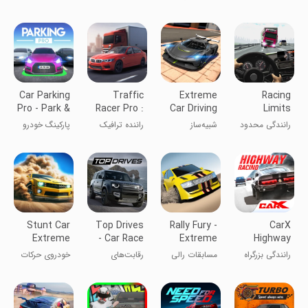
در ایران
نوردی
کامیون
Car Parking
Traffic
Extreme
Racing
Pro - Park &
Racer Pro :
Car Driving
Limits
Drive
Car Games
Simulator
رانندگی محدود
شبیه‌ساز
راننده ترافیک
پارکینگ خودرو
رانندگی
Pro: بازی‌های
حرفه‌ای - پارک
بی‌نهایت
ماشین
و رانندگی
Stunt Car
Top Drives
Rally Fury -
CarX
Extreme
- Car Race
Extreme
Highway
Battles
Racing
Racing
رانندگی بزرگراه
مسابقات رالی
رقابت‌های
خودروی حرکات
کار‌‌ایکس
رانندگی برتر -
نمایشی
نبردهای مسابقه
اکستریم
ماشین