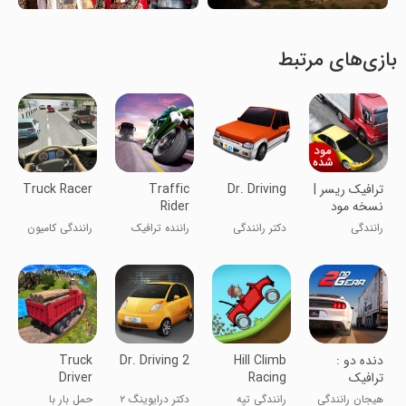
بازی‌های مرتبط
ترافیک ریسر |
Dr. Driving
Traffic
Truck Racer
نسخه مود
Rider
شده
رانندگی
دکتر رانندگی
راننده ترافیک
رانندگی کامیون
دنده دو :
Hill Climb
Dr. Driving 2
Truck
ترافیک
Racing
Driver
Cargo
هیجان رانندگی
رانندگی تپه
دکتر درایوینگ ۲
حمل بار با