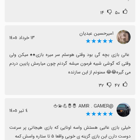
۱۴
۵۰
امیرحسین عبدیان
١٣ خرداد ١٤٠٥
★★★★★
عالی بازی بچه گی بود وقتی هوسلم سر میره بازی♠️♠️ میکن ولی 
وقتی که گوشی شبیه فرمون میشه گردنم چون میارمش پایین دردم 
می گیره😂😂 ممنونم از این سازنده
۳۲
۴۷
@AMIR . GAMER 🤴🤴💪💫🖕
٤ تیر ١٤٠٥
★★★★★
خیلی بازی عالیی هستش واسه اونایی که بازی هیجانی پر سرعت 
دوست دارن این بازی گزینه ی خوبی واقعا ۵ تا ستاره واسش کمه