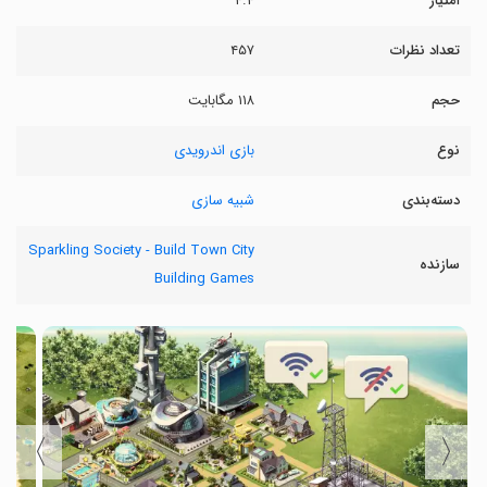
امتیاز
۴.۴
تعداد نظرات
۴۵۷
حجم
۱۱۸ مگابایت
نوع
بازی اندرویدی
دسته‌بندی
شبیه سازی
Sparkling Society - Build Town City
سازنده
Building Games
〉
〈