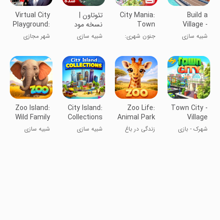
Build a
City Mania:
تئوتاون |
Virtual City
Village -
Town
نسخه مود
Playground:
City Town
Building
شده
Build
شبیه سازی
جنون شهری:
شبیه سازی
شهر مجازی
Game
شهرسازی
بازی ساخت
شهر
Zoo Island:
City Island:
Zoo Life:
Town City -
Wild Family
Collections
Animal Park
Village
Park
game
Game Fun
Building S
شهرک - بازی
زندگی در باغ
شبیه سازی
شبیه سازی
ساخت و ساز
وحش: بازی
روستا
پارک حیوانات