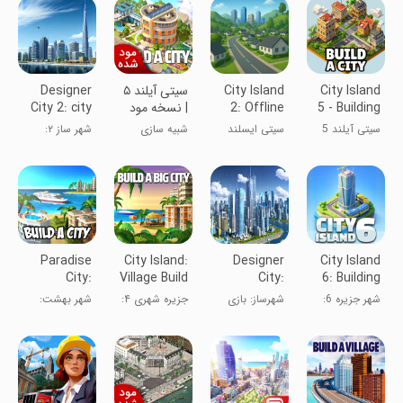
City Island
City Island
سیتی آیلند ۵
Designer
5 - Building
2: Offline
| نسخه مود
City 2: city
Sim
Builder
شده
building
سیتی آیلند 5
سیتی ایسلند
شبیه سازی
شهر ساز ۲:
ساخت و ساز
شهری
Paradise
City Island:
Designer
City Island
City:
Village Build
City:
6: Building
Building
Sim
building
Town
شهر جزیره 6:
شهرساز: بازی
جزیره شهری ۴:
شهر بهشت:
Sim
game
ساخت شهر
ساخت و ساز
ساخت یک
شبیه‌ساز ساخت
روستا
و ساز