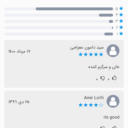
۵
۴
۳
۲
۱
سید دامون معراجی
١٧ مرداد ١٤٠٠
★★★★★
عالی و سرگرم کننده
۰
۰
Amir Lotfi
٢٥ دی ١٣٩٦
☆★★★★
its good