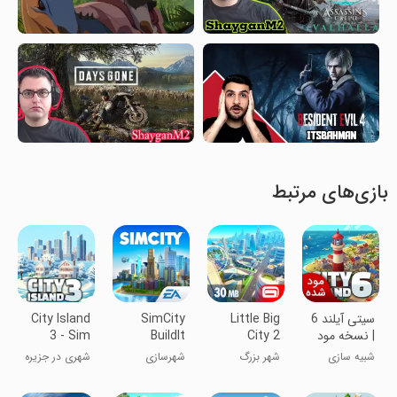
بازی‌های مرتبط
سیتی آیلند 6
Little Big
SimCity
City Island
| نسخه مود
City 2
BuildIt
3 - Sim
شده
Builder
شبیه سازی
شهر بزرگ
شهرسازی
شهری در جزیره
کوچک 2
3