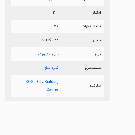
امتیاز
۳.۹
ش
تعداد نظرات
۳۶
ت
حجم
۸۹ مگابایت
نوع
بازی اندرویدی
‏
دسته‌بندی
شبیه سازی
س
ک
SGS - City Building
سازنده
Games
‏
ش