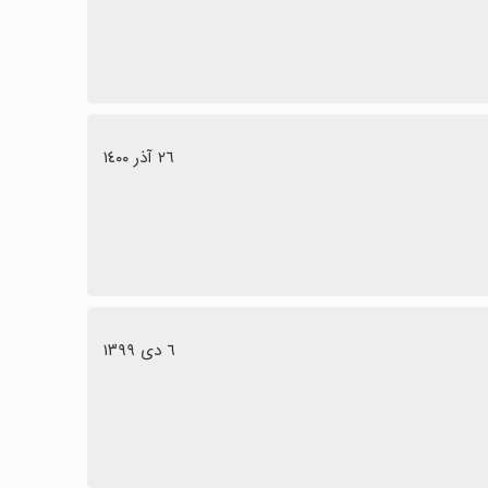
٢٦ آذر ١٤٠٠
٦ دی ١٣٩٩