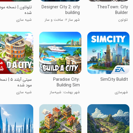
TheoTown: City
Designer City 2: city
تئوتاون | نسخه مود
Builder
building
شده
تئوتون
شهر ساز ۲: ساخت و ساز
شبیه سازی
شهری
SimCity BuildIt
Paradise City:
سیتی آیلند ۵ | 
Building Sim
مود شده
شهرسازی
شهر بهشت: شبیه‌ساز
شبیه سازی
ساخت و ساز