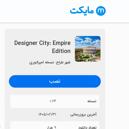
Designer City: Empire
Edition
〈
شهر طراح: نسخه امپراتوری
نصب
نسخه
۱.۲۶
خ
n
آخرین بروزرسانی
۱۴۰۵/۰۲/۳۱
تعداد دانلود
۹ هزار
آی