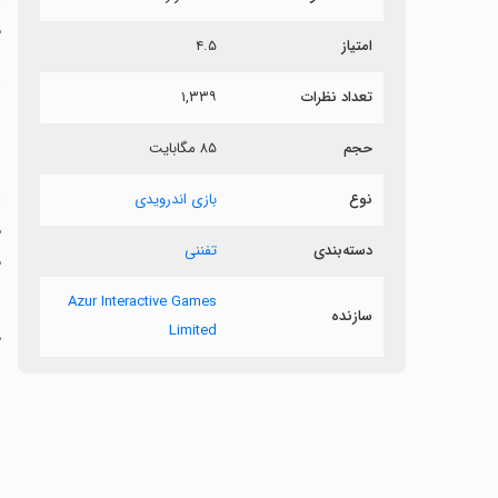
م
امتیاز
۴.۵
ب
تعداد نظرات
۱,۳۳۹
حجم
۸۵ مگابایت
نوع
بازی اندرویدی
ه
دسته‌بندی
تفننی
م
Azur Interactive Games
سازنده
Limited
گ