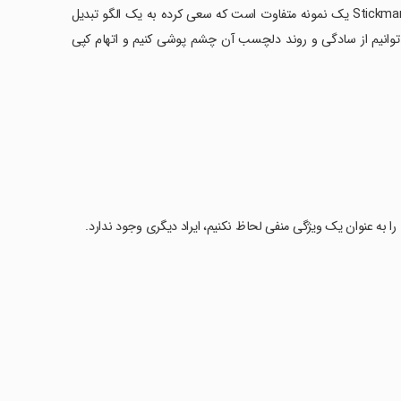
هایپر کژوال اکثرا جذابیت های خاص خودشان را دارند اما بازی Stickman Ragdoll Fighter یک نمونه متفاوت است که سعی کرده به یک الگو تبدیل
وانیم از سادگی و روند دلچسب آن چشم پوشی کنیم و اتهام کپی
به عنوان یک ویژگی منفی لحاظ نکنیم، ایراد دیگری وجود ندارد.