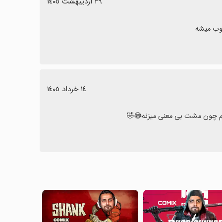
٢٩ اردیبهشت ١٤٠٥
١٤ خرداد ١٤٠٥
دم چون مشت بی معنی میزنه😂🤣