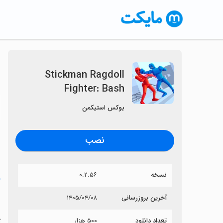
Stickman Ragdoll
Fighter: Bash
〈
بوکس استیکمن
نصب
نسخه
۰.۲.۵۶
خ
h
آخرین بروزرسانی
۱۴۰۵/۰۴/۰۸
تعداد دانلود
۵۰۰ هزار