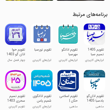
برنامه‌های مرتبط
‏‏‏‏تقویم 1405
‏تقویم اذانگو
‏‏‏‏‏تقویم نورصبا
تقویم حوا
نسیم صبا
مهرصبا
اذان گو 1403
ابزارهای کاربردی
ابزارهای کاربردی
ابزارهای کاربردی
چهار فصل سال
با شماییم
‏‏تقویم اذان‌گو
تقویم اسلامی
‏‏‏تقویم اذانگوی
تقویم نسیم
بادصبا 1405
حنّان |
شمیم یاس
سحری 1403
(چند زبانه)
شمسی و
1405
مذهبی
مذهبی
ابزارهای کاربردی
تقویم کاربردی
اذان گو