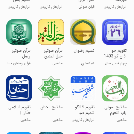
کریم
1405
ابزارهای کاربردی
قران صوتی
ابزارهای کاربردی
ابزارهای کاربردی
کامـــل با
تفسیر
تقویم حوا
نسیم رضوان
قرآن صوتی
قرآن صوتی
اذان گو 1403
حبل المتین
وصل
چهار فصل سال
شبکه‌های
مذهبی
قرآن رمضان دعا
با شماییم
اجتماعی
مفاتیح صوتی
تقویم اذانگو
مفاتیح الجنان
تقویم اسلامی
باب النعیم
شمیم صبا
حنّان |
شمسی و
مذهبی
ابزارهای کاربردی
مذهبی
مذهبی
اذان گو