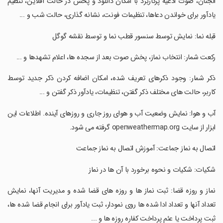
الجنان، صوت ادعیه پرکاربرد با امکان دانلود و پخش در حالت آفلاین، تنظیم
یادآور برای خواندن دعاها، تنظیمات فونت، نشانه گذاری، حالت شب و ...
‏قبله نما: نمایش توسط سنسور قطب نما و توسط نقشه گوگل
‏رکعت شمار: انتخاب نماز، پخش صوت بعد از سجده ها، اعلام تشهدها و ...
‏ذکر شمار: وجود ذکرهای تعریف شده، امکان اضافه کردن ذکر جدید توسط
کاربر، حالت های مختلف ذکر گفتن، تنظیمات، یادآور ذکر گفتن و ...
‏آب و هوا: نمایش وضعیت آب و هوای روز جاری و روزهای آینده. اطلاعات این
ابزار از سایت openweathermap.org گرفته می شود.
‏اتصال به نماز جماعت: آموزش اتصال به نماز جماعت
‏شکیات: شکیات و نحوه برخورد با آن ها در نماز
‏نماز و روزه قضا: ثبت نماز ها و روزه های قضا شده و مدیریت آنها، نمایش
تعداد آنها و تعداد ادا شده ها روی نمودار، ثبت یادآور برای انجام قضا شده ها،
ثبت پرداخت یا عئم پرداخت کفاره روزه ها و ...