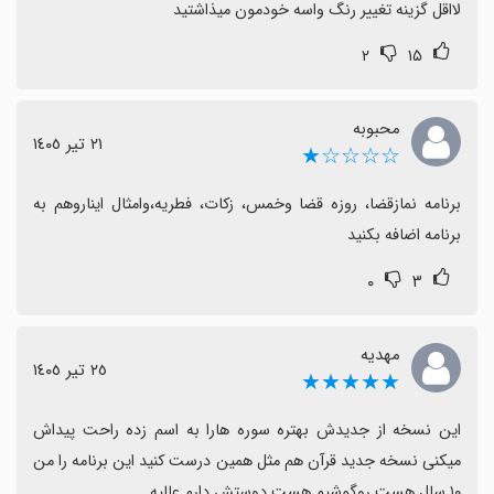
لااقل گزینه تغییر رنگ واسه خودمون میذاشتید
در کل، با وجود این کاستی‌ها تجربه کاربری خوب است و با
۲
۱۵
پایداری بیشتر و افزودن امکانات پیشنهادی، برنامه می‌تواند
گزینه‌ای مطلوب برای علاقه‌مندان باشد.
محبوبه
٢١ تیر ١٤٠٥
☆☆☆☆★
برنامه نمازقضا، روزه قضا وخمس، زکات، فطریه،وامثال ایناروهم به 
برنامه اضافه بکنید
۰
۳
مهدیه
٢٥ تیر ١٤٠٥
★★★★★
این نسخه از جدیدش بهتره سوره هارا به اسم زده راحت پیداش 
میکنی نسخه جدید قرآن هم مثل همین درست کنید این برنامه را من 
۱۰ سال هست روگوشیم هست دوستش دارم عالیه