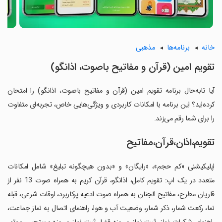
خانه
برنامه‌ها
مذهبی
‏تقویم امین (قرآن و مفاتیح باصوت، اذانگو)
آیا تابه‌حال برنامه ‏تقویم امین (قرآن و مفاتیح باصوت، اذانگو) را امتحان
کرده‌اید؟ این برنامه با امکانات کاربردی و ویژگی‌هایی خاص، تجربه‌ای متفاوت
را برای شما رقم می‌زند.
تقویم،اذان،قرآن،مفاتیح
‏اپلیکیشنی «کم حجم»، «رایگان» و «بدون هیچگونه تبلیغ» شامل امکانات
متعدد در یک اپ: تقویم کامل، اذانگو، قرآن کریم به همراه صوت 13 نفر از
قاریان مطرح، مفاتیح الجنان به همراه صوت ادعیه پرکاربرد، اوقات شرعی، قبله
نما، رکعت شمار، ذکر شمار، وضعیت آب و هوا، راهنمای اتصال به نماز جماعت،