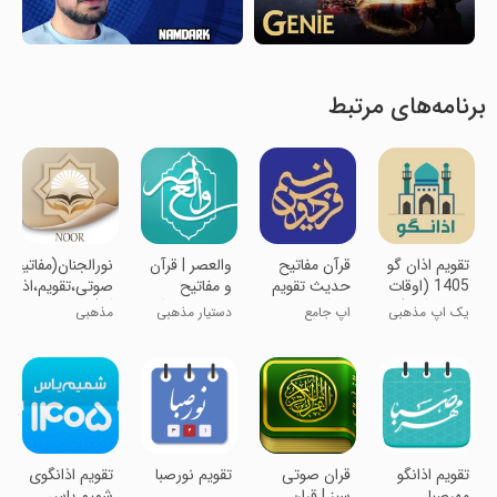
برنامه‌های مرتبط
‏‏‏‏‏تقویم اذان گو
قرآن مفاتیح
‏والعصر | قرآن
‏‏نورالجنان(مفاتیح
1405 (اوقات
حدیث تقویم
و مفاتیح
صوتی،تقویم،اذان
شرعی گویا)
اذانگو | نسیم
صوتی، اذانگو
گو)
یک اپ مذهبی
اپ جامع
دستیار مذهبی
مذهبی
فردوس
تمام عیار!
اسلامی نسیم
فردوس
‏تقویم اذانگو
‏‏‏‏‏‏‏‏‏‏‏‏‏قران صوتی
‏‏‏‏‏تقویم نورصبا
‏‏‏تقویم اذانگوی
مهرصبا
سبز | قران
شمیم یاس