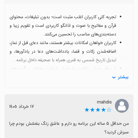
تجربه کلی کاربران اغلب مثبت است؛ بدون تبلیغات، محتوای
قرآن و مفاتیح با صوت و اذانگو کاربردی است و تقویم زیبا و
دسته‌بندی‌های مناسب را تحسین می‌کنند.
کاربران خواهان امکانات بیشتر هستند، مانند دعای قبل از نماز،
اضافه‌شدن زکات و قضا، یادداشت‌های دعا در یادآورها، و
تبدیل تاریخ شمسی به قمری همراه با صحیفه داخل برنامه.
از منظر صوتی، تلاوت با صدای اساتید مختلف و گزینه‌های
بیشتر
اذان قابل قبول است، اما درخواست‌هایی برای نمایش نام
سوره‌ها، انتخاب قاری و پخش اذان به‌طور دقیق وجود دارد.
برخی کاربران با مشکلاتی مانند توقف‌های مداوم پس از
mahdis
بروزرسانی، پرش ویجت تقویم و گاه عدم پخش اذان مواجه
١٧ خرداد ١٤٠٥
☆★★★★
هستند که نشان‌دهنده وجود اشکالات پایداری است.
درخواست‌های مطرح شده درباره شخصی‌سازی ظاهر، از
من حداقل ۵ ساله این برنامه رو دارم و عاشق زنگ بنفشش بودم چرا 
جمله امکان تغییر رنگ پوسته و بازگشت به رنگ قبلی، برای
افزایش راحتی کاربر مطرح است.