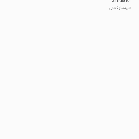
Simulator
City 3D
شبیه‌ساز کشتی
باری شهر ۳دی