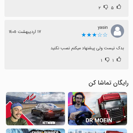
۲
۵
yasin
١٧ اردیبهشت ١٤٠٥
☆☆★★★
بدک نیست ولی پیشنهاد میکنم نصب نکنید
۱
۱
رایگان تماشا کن