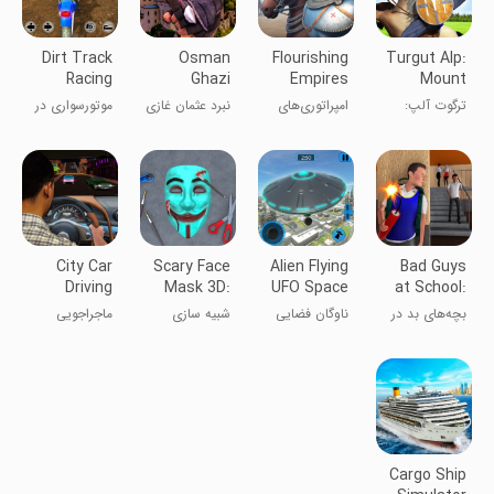
Dirt Track
Osman
Flourishing
Turgut Alp:
Racing
Ghazi
Empires
Mount
Moto Racer
Battle
Blade Game
ترگوت آلپ:
امپراتوری‌های
نبرد عثمان غازی
موتورسواری در
Warrior
بازی کوه‌بلید
شکوفا
- جنگجو
پیست‌های
خاکی
City Car
Scary Face
Alien Flying
Bad Guys
Driving
Mask 3D:
UFO Space
at School:
Academy
Pixel Art
Ship
Bad Boy 3D
بچه‌های بد در
ناوگان فضایی
شبیه سازی
ماجراجویی
Game
مدرسه: پسر بد
بیگانه
۳D
Cargo Ship