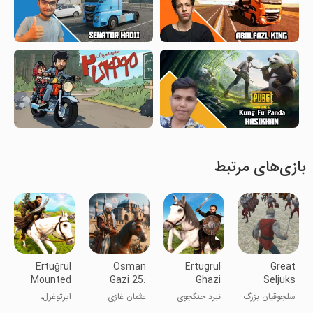
بازی‌های مرتبط
Ertuğrul
Osman
Ertugrul
Great
Mounted
Gazi 25:
Ghazi
Seljuks
Horse
Sword
Battle
Sultan
سلجوقیان بزرگ
نبرد جنگجوی
عثمان غازی
ایرتوغرل،
Warrior
Fighting
Warrior
AlpArslan
سلطان آلپ
ارطغرل غازی
جنگجوی سوار