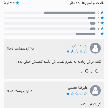
نظرات و امتیازها
۷۸ نظر
۳.۷ از ۵
۵
۴
۳
۲
۱
روزب ذاکری
٢٨ اردیبهشت ١٤٠٥
☆☆☆★★
2هم براش زیادیه به نضرم نصب ش نکنید کیفیتش خیلی بده
۰
۰
علیرضا نعمتی
٥ اردیبهشت ١٤٠٥
☆☆☆☆★
گی توش باشه