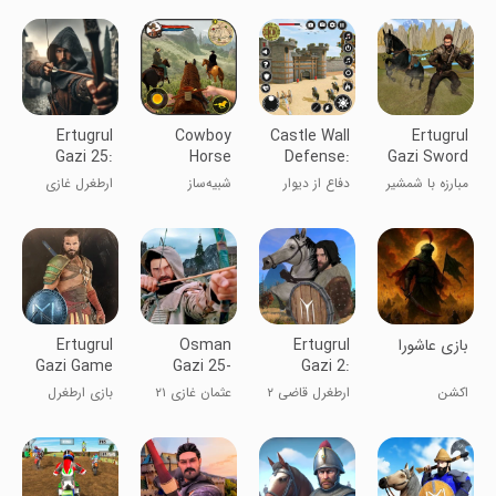
ارسلان
بر اسب
Ertugrul
Cowboy
Castle Wall
Ertugrul
Gazi 25:
Horse
Defense:
Gazi Sword
Sword
Riding
War Games
Fighting
مبارزه با شمشیر
دفاع از دیوار
شبیه‌ساز
ارطغرل غازی
Games
Simulation :
ارطغرل غازی
قلعه: بازی‌های
سوارکاری کابوی:
۲۱: بازی‌های
Gun of wild
جنگی
تفنگ غرب
شمشیری
west
وحشی
‏‏بازی عاشورا
Ertugrul
Osman
Ertugrul
Gazi Game
Gazi 25-
Gazi 2:
Osman
Fighting
Sword
اکشن
ارطغرل قاضی ۲
عثمان غازی ۲۱
بازی ارطغرل
Ghazi
Games
Fighter
غازی عثمان
غازی