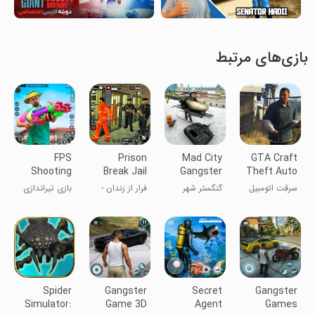
بازی‌های مرتبط
FPS
Prison
Mad City
GTA Craft
Shooting
Break Jail
Gangster
Theft Auto
Game: Gun
Prison
Vegas
Gangster
سرقت اتومبیل
گنگستر شهر
فرار از زندان -
بازی تیراندازی
Game 3D
Escap
Crime
گنگستری
دیوانه جرم و
فرار از زندان
FPS: بازی
جی‌تی‌ای کرفت
جنایت وگاس
اسلحه ۳D
Spider
Gangster
Secret
Gangster
Simulator:
Game 3D
Agent
Games