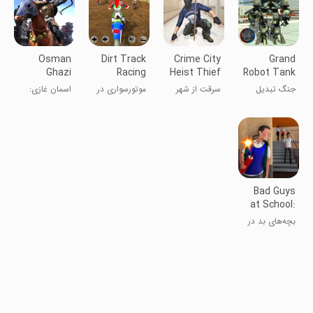
Osman
Dirt Track
Crime City
Grand
Ghazi
Racing
Heist Thief
Robot Tank
Warrior
Moto Racer
Robbery-
Transform
جنگ تبدیل
سرقت از شهر
موتورسواری در
اسمان غازی:
Legend
Bank
War 2019
تانک ربات بزرگ
جرم: بازی‌های
پیست‌های
افسانه
Robbery
2019
سرقت بانکی
خاکی
جنگجویان
Games
Bad Guys
at School:
Bad Boy 3D
بچه‌های بد در
مدرسه: پسر بد
۳D