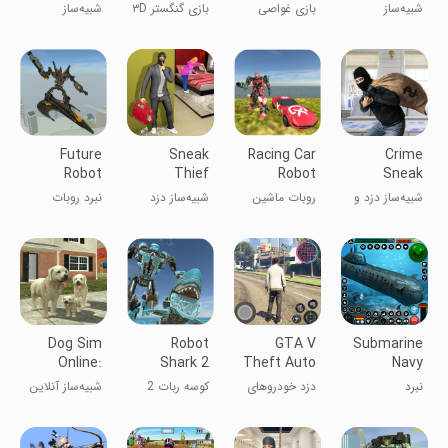
Amazing
Crime
Scuba
Crime
شبیه‌ساز
بازی غواصی
بازی گنگستر ۳D
شبیه‌ساز
City
Game
Diving
Simulator
جنایتکاران
مأمور مخفی
بازی جرم
عنکبوت: شهر
Game
شگفت‌انگیز
Future
Sneak
Racing Car
Crime
Robot
Thief
Robot
Sneak
Fighter
Simulator:
Thief
شبیه‌ساز دزد و
روبات ماشین
شبیه‌ساز دزد
نبرد روبات
Sneaky
Simulator
جنایت
مسابقه
پنهان: بازی‌های
آینده
Thief
دزدی پنهان
Robbing
Games
Dog Sim
Robot
GTA V
Submarine
Online:
Shark 2
Theft Auto
Navy
Raise a
Craft MCPE
Warships
نبرد
دزد خودروهای
کوسه ربات 2
شبیه‌ساز آنلاین
Family
battle
ناوشکن‌های
GTA V برای
سگ
زیردریایی
MCPE