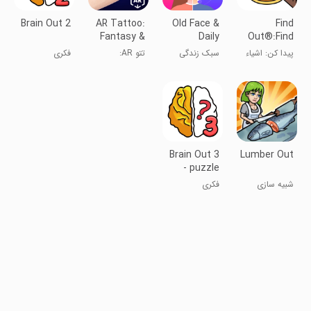
Brain Out 2
AR Tattoo:
Old Face &
Find
Fantasy &
Daily
Out®:Find
Fun
Horoscope
Hidden
پیدا کن: اشیاء
سبک زندگی
تتو AR:
فکری
Objects!
پنهان را پیدا
خیال‌پردازی و
کن!
سرگرمی
Brain Out 3
Lumber Out
- puzzle
games
شبیه سازی
فکری