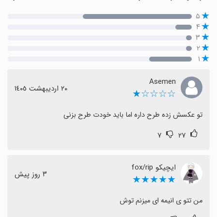
۵
۴
۳
۲
۱
Asemen
٢٠ اردیبهشت ١٤٠٥
☆☆☆☆★
تو عکسش زده طرح داره اما باید خودت طرح بزنی
۷
۲۷
ایچیکو fox/rip
٣ روز پیش
★★★★★
من تتو ی انیمه ای میزنم توش