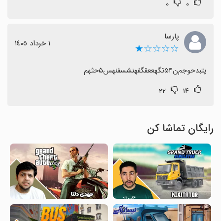
۰
۰
پارسا
١ خرداد ١٤٠٥
☆☆☆☆★
پتبدحوجم‌ن۵۴تگهععقگفهنشسفنهس۵حثهم
۲۲
۱۴
رایگان تماشا کن