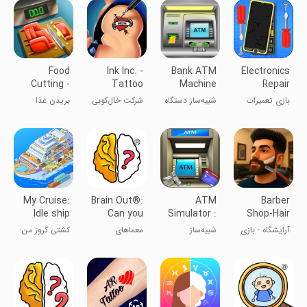
Food
Ink Inc. -
Bank ATM
Electronics
Cutting -
Tattoo
Machine
Repair
Chopping
Drawing
Simulator
Phone
بازی تعمیرات
شبیه‌ساز دستگاه
شرکت خال‌کوبی
بریدن غذا
Game
Game
الکترونیک
عابربانک
گوشی
My Cruise:
Brain Out®:
ATM
Barber
Idle ship
Can you
Simulator :
Shop-Hair
Tycoon
pass it?
Bank ATM
Cutting
آرایشگاه - بازی
شبیه‌ساز
معماهای
کشتی کروز من:
learn
Game
کوتاه کردن مو
خودپرداز:
غیرمعمول
تاجر کشتی بیکار
یادگیری
خودپرداز بانکی