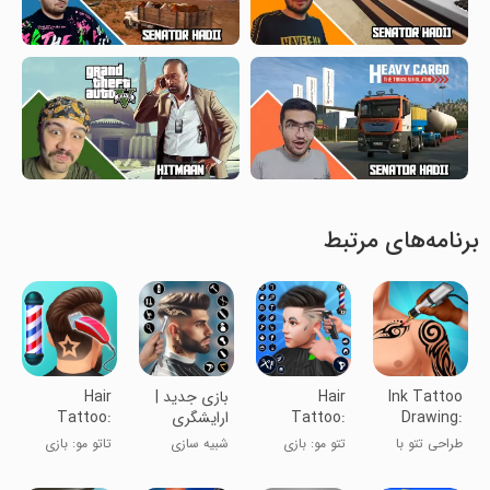
برنامه‌های مرتبط
Ink Tattoo
Hair
بازی جدید |
Hair
Drawing:
Tattoo:
ارایشگری
Tattoo:
Tattoo Art
Barber
پسرانه
Barber
طراحی تتو با
تتو مو: بازی
شبیه سازی
تاتو مو: بازی
Shop Game
Salon
جوهر: هنر تتو
آرایشگر
آرایشگر
Game