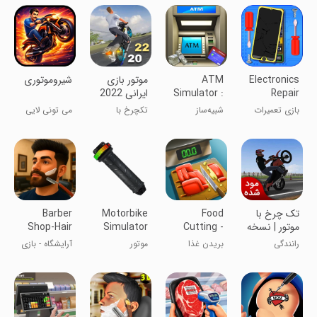
بازی‌های
مسابقه‌ای
دوچرخه
Electronics
ATM
‏موتور بازی
‏شیروموتوری
Repair
Simulator :
ایرانی 2022
Bank ATM
Phone
بازی تعمیرات
شبیه‌ساز
تکچرخ با
می تونی لایی
learn
Game
الکترونیک
خودپرداز:
موتورهای ایرانی
بکشی؟
گوشی
یادگیری
خودپرداز بانکی
تک چرخ با
Food
Motorbike
Barber
موتور | نسخه
Cutting -
Simulator
Shop-Hair
مود شده
Chopping
Cutting
رانندگی
بریدن غذا
موتور
آرایشگاه - بازی
Game
Game
کوتاه کردن مو