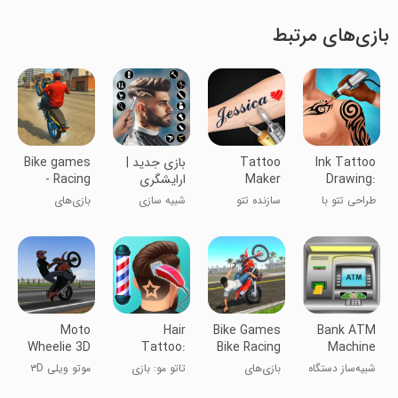
بازی‌های مرتبط
Ink Tattoo
Tattoo
بازی جدید |
Bike games
Drawing:
Maker
ارایشگری
- Racing
Tattoo Art
پسرانه
games
طراحی تتو با
سازنده تتو
شبیه سازی
بازی‌های
جوهر: هنر تتو
دوچرخه -
بازی‌های
مسابقه‌ای
Moto
Hair
Bike Games
Bank ATM
Wheelie 3D
Tattoo:
Bike Racing
Machine
Barber
Games
Simulator
شبیه‌ساز دستگاه
بازی‌های
تاتو مو: بازی
موتو ویلی ۳D
Shop Game
عابربانک
دوچرخه:
آرایشگر