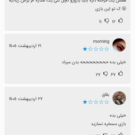
همش یک مرحله داره باید یارورو کچل کنی یک ستاره ام براش زیادیه 
🤬 ک تو این بازی
۱۱
۱۲
morning
٢١ اردیبهشت ١٤٠٥
☆☆☆☆★
خیلی بده ححححححححه بدن مییاد
۲۷
۶۷
بقاق
٢٧ اردیبهشت ١٤٠٥
☆☆☆☆★
بازی مسخره نسازید