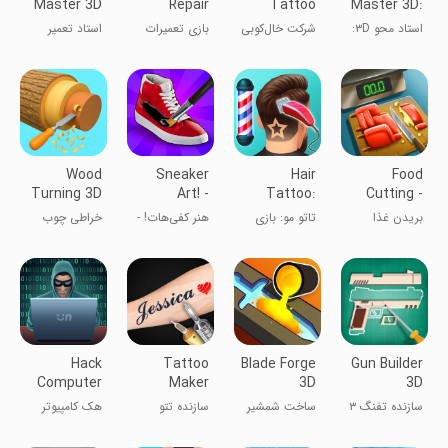
Master 3D
Repair
Tattoo
Master 3D:
Phone
Drawing
Barber
استاد محو ۳D:
شرکت خال‌کوبی
بازی تعمیرات
استاد تعمیر
Game
Shop
آرایشگاه
الکترونیک
گوشی
Wood
Sneaker
Hair
Food
Turning 3D
Art! -
Tattoo:
Cutting -
- Carving
Coloring
Barber
Chopping
بریدن غذا
تاتو مو: بازی
هنر کفی‌هات! -
خراطی چوب
Game
Games
Shop Game
Game
آرایشگر
بازی‌های
۳D - بازی
رنگ‌آمیزی
کنده‌کاری
Hack
Tattoo
Blade Forge
Gun Builder
Computer
Maker
3D
3D
سازنده تفنگ ۳
ساخت شمشیر
سازنده تتو
هک کامپیوتر
بعدی
سه‌بعدی