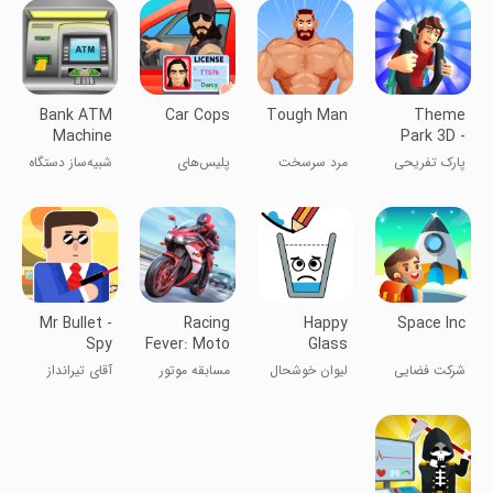
Bank ATM
Car Cops
Tough Man
Theme
Machine
Park 3D -
Simulator
Fun
پارک تفریحی
مرد سرسخت
پلیس‌های
شبیه‌ساز دستگاه
Aquapark
۳D - آکاپارک
خودرو
عابربانک
سرگرمی
Mr Bullet -
Racing
Happy
Space Inc
Spy
Fever: Moto
Glass
Puzzles
شرکت فضایی
لیوان خوشحال
مسابقه موتور
آقای تیرانداز
سواری