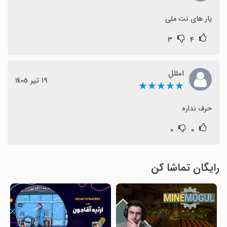
یار های نت ملی
۳
۴
املللِ
١٩ تیر ١٤٠٥
★★★★★
حرف نداره
۰
۰
رایگان تماشا کن